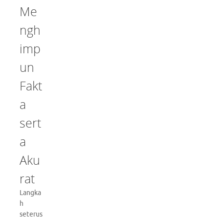
Me
ngh
imp
un
Fakt
a
sert
a
Aku
rat
Langka
h
seterus