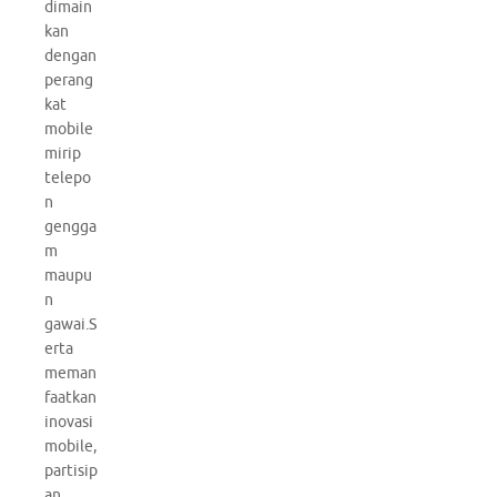
dimain
kan
dengan
perang
kat
mobile
mirip
telepo
n
gengga
m
maupu
n
gawai.S
erta
meman
faatkan
inovasi
mobile,
partisip
an