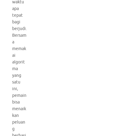
waktu
apa
tepat
bagi
berjudi.
Bersam
a
memak
ai
algorit
ma
yang
satu
ini,
pemain
bisa
menaik
kan
peluan
g
berhasi