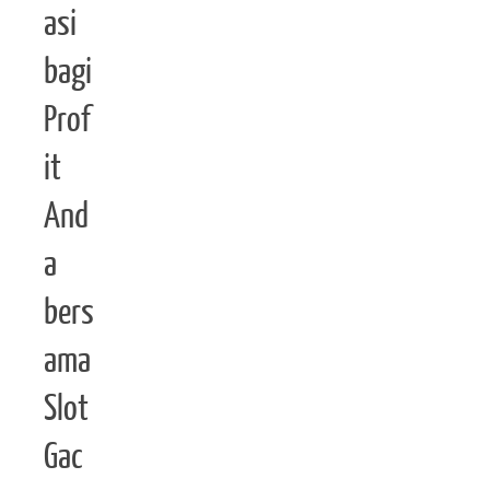
asi
bagi
Prof
it
And
a
bers
ama
Slot
Gac