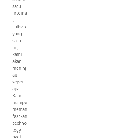
satu.
Interna
l
tulisan
yang
satu
ini,
kami
akan
meninj
au
seperti
apa
Kamu
mampu
meman
faatkan
techno
logy
bagi