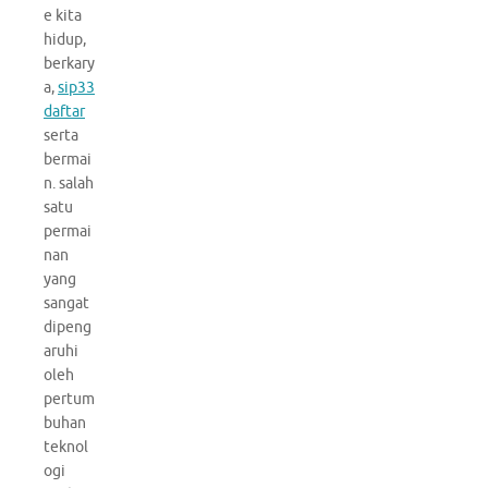
e kita
hidup,
berkary
a,
sip33
daftar
serta
bermai
n. salah
satu
permai
nan
yang
sangat
dipeng
aruhi
oleh
pertum
buhan
teknol
ogi