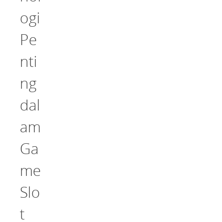
ogi
Pe
nti
ng
dal
am
Ga
me
Slo
t