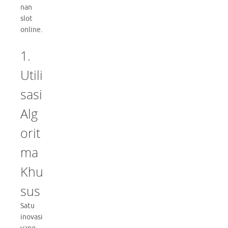
nan
slot
online.
1.
Utili
sasi
Alg
orit
ma
Khu
sus
Satu
inovasi