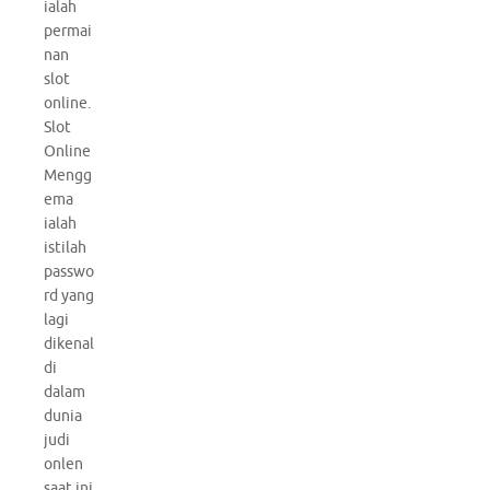
ialah
permai
nan
slot
online.
Slot
Online
Mengg
ema
ialah
istilah
passwo
rd yang
lagi
dikenal
di
dalam
dunia
judi
onlen
saat ini