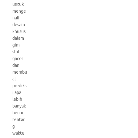
untuk
menge
nali
desain
khusus
dalam
gim
slot
gacor
dan
membu
at
prediks
i apa
lebih
banyak
benar
tentan
g
waktu