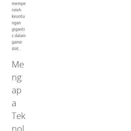
mempe
roleh
keuntu
ngan
giganti
c dalam
game
slot.
Me
ng
ap
a
Tek
nol