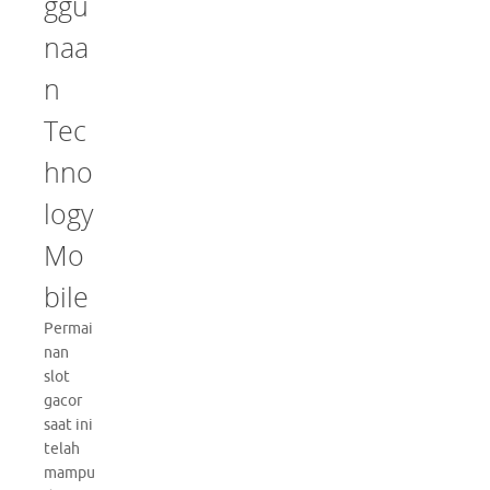
ggu
naa
n
Tec
hno
logy
Mo
bile
Permai
nan
slot
gacor
saat ini
telah
mampu