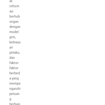
as
inform
asi
berhub
ungan
dengan
model
gim,
kebiasa
an
pelaku,
dan
faktor-
faktor
berbed
a yang
mempe
ngaruhi
peluan
g
berhasi