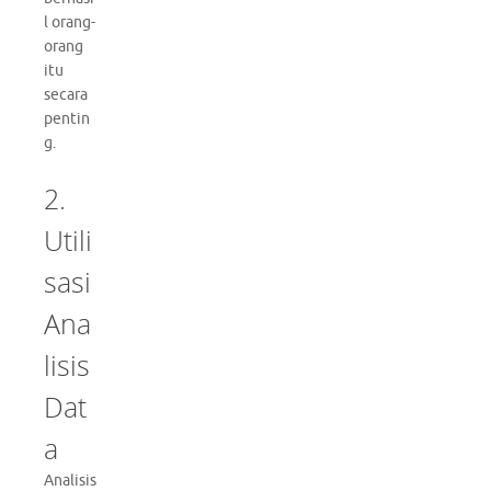
l orang-
orang
itu
secara
pentin
g.
2.
Utili
sasi
Ana
lisis
Dat
a
Analisis