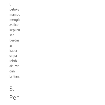
l,
pelaku
mampu
mengh
asilkan
keputu
san
berdas
ar
kabar
siapa
lebih
akurat
dan
brilian.
3.
Pen