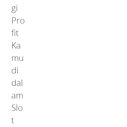
gi
Pro
fit
Ka
mu
di
dal
am
Slo
t