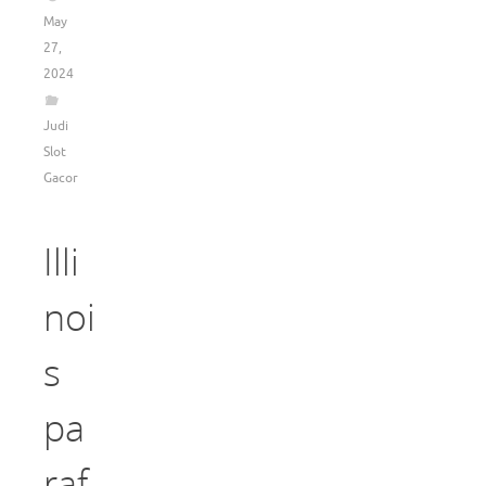
May
27,
2024
Judi
Slot
Gacor
Illi
noi
s
pa
raf