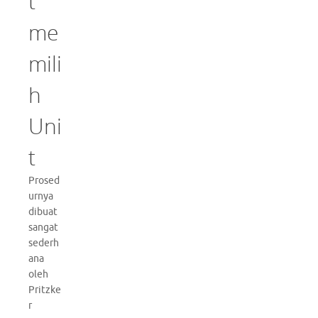
t
me
mili
h
Uni
t
Prosed
urnya
dibuat
sangat
sederh
ana
oleh
Pritzke
r