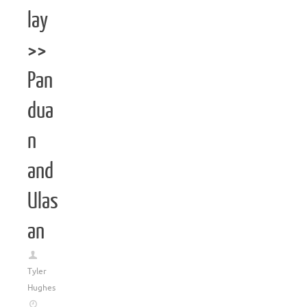
lay
>>
Pan
dua
n
and
Ulas
an
Tyler
Hughes