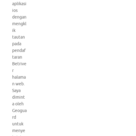
aplikasi
ios
dengan
mengkl
ik
tautan
pada
pendaf
taran
Betrive
r
halama
n web.
Saya
dimint
a oleh
Geogua
rd
untuk
menye