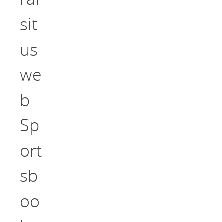
sit
us
we
b
Sp
ort
sb
oo