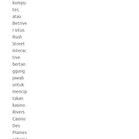
kompu
ter,
atau
Betrive
r situs.
Rush
Street
Interac
tive
bertan
ggung
jawab
untuk
mencip
takan
kasino.
Rivers
Casino
Des
Plaines