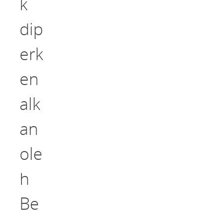
k
dip
erk
en
alk
an
ole
h
Be