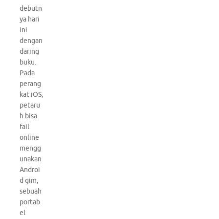
debutn
ya hari
ini
dengan
daring
buku.
Pada
perang
kat iOS,
petaru
h bisa
fail
online
mengg
unakan
Androi
d gim,
sebuah
portab
el