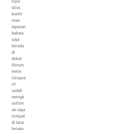
tujui
situs
konfir
masi
layanan
bahwa
saya
berada
di
dekat
Illinois
mete.
Geogua
rd
sudah
mengk
onfirm
asi saya
tempat
di latar
belaka