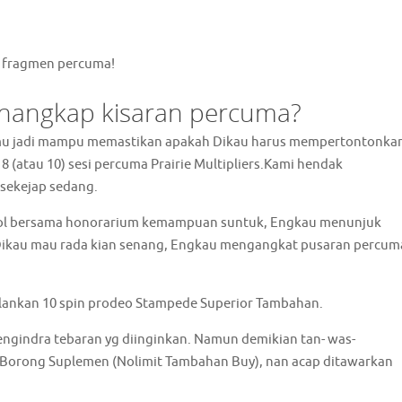
t fragmen percuma!
angkap kisaran percuma?
 Kamu jadi mampu memastikan apakah Dikau harus mempertontonka
8 (atau 10) sesi percuma Prairie Multipliers.Kami hendak
 sekejap sedang.
pol bersama honorarium kemampuan suntuk, Engkau menunjuk
a Dikau mau rada kian senang, Engkau mengangkat pusaran percum
alankan 10 spin prodeo Stampede Superior Tambahan.
gindra tebaran yg diinginkan. Namun demikian tan- was-
Borong Suplemen (Nolimit Tambahan Buy), nan acap ditawarkan