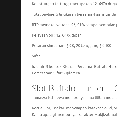
Keuntungan tertinggi merupakan 12. 647x duga
Total payline: 5 lingkaran bersama 4 garis tanda
RTP memakai varians: 96, 01% sampai sembilan 
Kejayaan pol: 12. 647x tagan
Putaran simpanan: $ € 0, 20 tenggang $ € 100
Sifat
hadiah: 3 bentuk Kisaran Percuma: Buffalo Ho
Pemesanan Sifat Suplemen
Slot Buffalo Hunter –
Tamasya istimewa mempunyai lima lilitan melalu
Kecuali ini, Engkau menyimpan karakter Wild, 
Kamu apalagi mempunyai karakter Mukjizat mak