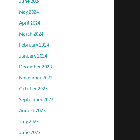
June 2024
May 2024
April 2024
March 2024
February 2024
January 2024
a
December 2023
November 2023
October 2023
September 2023
August 2023
July 2023
June 2023