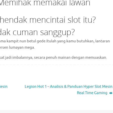
– Memihak memakai lawan
hendak mencintai slot itu?
idak cuman sanggup?
a kampit nun betul gede.Itulah yang kamu butuhkan, lantaran
Persen lumayan mega.
kat jadi imbalannya, secara penuh mainan dengan memuaskan.
Mesin
Legion Hot 1 – Analisis & Panduan Hyper Slot Mesin
Real Time Gaming