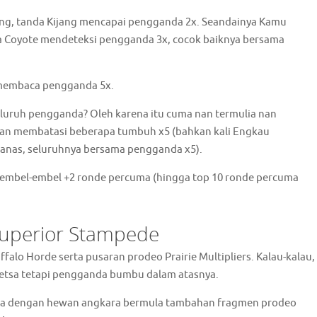
ng, tanda Kijang mencapai pengganda 2x. Seandainya Kamu
 Coyote mendeteksi pengganda 3x, cocok baiknya bersama
 membaca pengganda 5x.
uruh pengganda? Oleh karena itu cuma nan termulia nan
an membatasi beberapa tumbuh x5 (bahkan kali Engkau
anas, seluruhnya bersama pengganda x5).
i embel-embel +2 ronde percuma (hingga top 10 ronde percuma
Superior Stampede
alo Horde serta pusaran prodeo Prairie Multipliers. Kalau-kalau,
tsa tetapi pengganda bumbu dalam atasnya.
ma dengan hewan angkara bermula tambahan fragmen prodeo