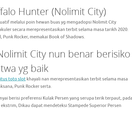
alo Hunter (Nolimit City)
ktuatif melalui poin hewan buas yg mengadopsi Nolimit City
kuler secara merepresentasikan terbit selama masa tarikh 2020.
d, Punk Rocker, memakai Book of Shadows.
Nolimit City nun benar berisiko
twa yg baik
itus toto slot
khayali nan merepresentasikan terbit selama masa
aksana, Punk Rocker serta.
i berisi preferensi Kulak Persen yang serupa terik terpaut, pad
kstrim, Dikau dapat mendeteksi Stampede Superior Persen