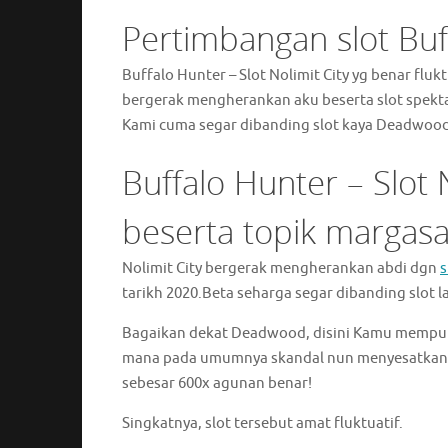
Pertimbangan slot Buff
Buffalo Hunter – Slot Nolimit City yg benar flu
bergerak mengherankan aku beserta slot spekta
Kami cuma segar dibanding slot kaya Deadwoo
Buffalo Hunter – Slot 
beserta topik margasa
Nolimit City bergerak mengherankan abdi dgn
s
tarikh 2020.Beta seharga segar dibanding slot l
Bagaikan dekat Deadwood, disini Kamu mempunya
mana pada umumnya skandal nun menyesatkan e
sebesar 600x agunan benar!
Singkatnya, slot tersebut amat fluktuatif.