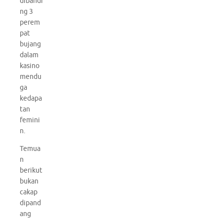
dibandi
ng 3
perem
pat
bujang
dalam
kasino
mendu
ga
kedapa
tan
femini
n.
Temua
n
berikut
bukan
cakap
dipand
ang