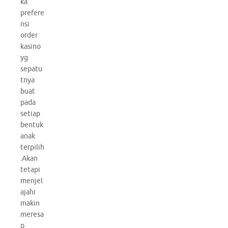
ka
prefere
nsi
order
kasino
yg
sepatu
tnya
buat
pada
setiap
bentuk
anak
terpilih
.Akan
tetapi
menjel
ajahi
makin
meresa
p