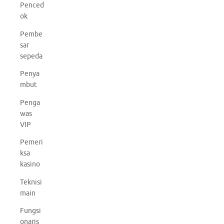
Penced
ok
Pembe
sar
sepeda
Penya
mbut
Penga
was
VIP
Pemeri
ksa
kasino
Teknisi
main
Fungsi
onaris