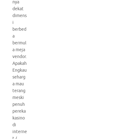
nya
dekat
dimens
i
berbed
a
bermul
a meja
vendor.
Apakah
Engkau
seharg
a mau
terang
meski
penuh
pereka
kasino
di
interne
t /