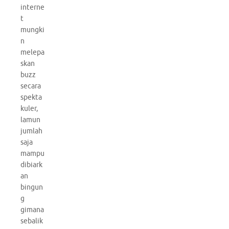
interne
t
mungki
n
melepa
skan
buzz
secara
spekta
kuler,
lamun
jumlah
saja
mampu
dibiark
an
bingun
g
gimana
sebalik