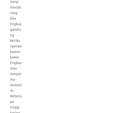
mirip
mendo
rong
bila
Engkau
gandru
ng
ketika
operasi
kasino
bekas
Engkau
mau
menjel
ma
minorit
as.
Bebera
pa
tinggi
kasino