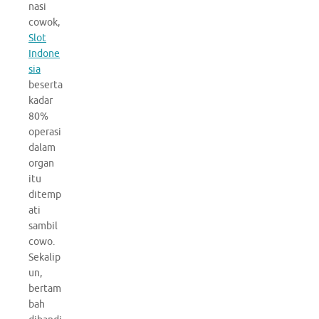
nasi
cowok,
Slot
Indone
sia
beserta
kadar
80%
operasi
dalam
organ
itu
ditemp
ati
sambil
cowo.
Sekalip
un,
bertam
bah