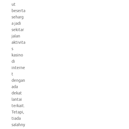
ut
beserta
seharg
a jadi
sekitar
jalan
aktivita
s
kasino
di
interne
t
dengan
ada
dekat
lantai
terkait.
Tetapi,
tiada
salahny