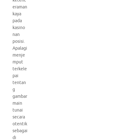
ketent
eraman
kaya
pada
kasino
nan
posisi.
Apalagi
menje
mput
terkele
pai
tentan
g
gambar
main
tunai
secara
otentik
sebagai
di