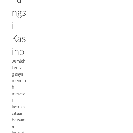
ngs
i
Kas
ino
Jumlah
tentan
g saya
menela
h
merasa
i
kesuka
citaan
bersam
a