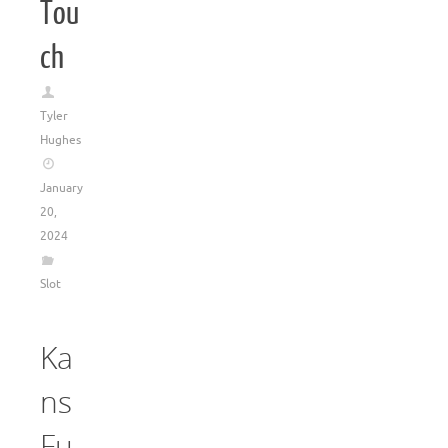
Tou
ch
Tyler
Hughes
January
20,
2024
Slot
Ka
ns
Fu