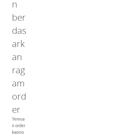
n
ber
das
ark
an
rag
am
ord
er
Temua
n order
kasino