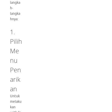
langka
h-
langka
hnya:
1.
Pilih
Me
nu
Pen
arik
an
Untuk
melaku
kan