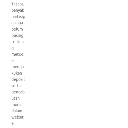
Tetapi,
banyak
partisip
an apa
belum
pusing
tentan
g
metod
e
menga
kukan
deposit
serta
pencab
utan
modal
dalam
websit
e