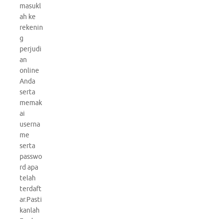
masukl
ah ke
rekenin
g
perjudi
an
online
Anda
serta
memak
ai
userna
me
serta
passwo
rd apa
telah
terdaft
ar.Pasti
kanlah