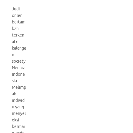
Judi
onlen
bertam
bah
terken
al di
kalanga
n
society
Negara
Indone
sia.
Melimp
ah
individ
u yang
menyel
eksi
bermai