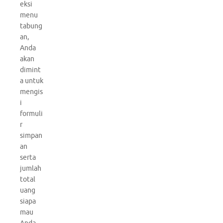
eksi
menu
tabung
an,
Anda
akan
dimint
a untuk
mengis
i
formuli
r
simpan
an
serta
jumlah
total
uang
siapa
mau