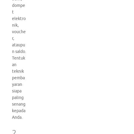
dompe
t
elektro
nik,
vouche
r,
ataupu
n saldo.
Tentuk
an
teknik
pemba
yaran
siapa
paling
senang
kepada
Anda.
2.