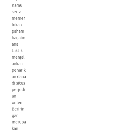
Kamu
serta
memer
lukan
paham
bagaim
ana
taktik
menjal
ankan
penarik
an dana
di situs
perjudi
an
onlen.
Beririn
gan
merupa
kan