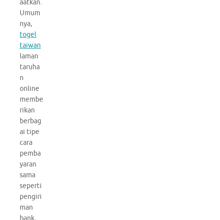
aatkan.
Umum
nya,
togel
taiwan
laman
taruha
n
online
membe
rikan
berbag
ai tipe
cara
pemba
yaran
sama
seperti
pengiri
man
bank,