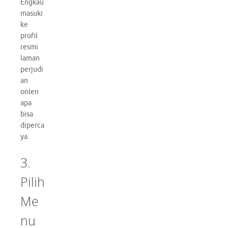
Engkau
masuki
ke
profil
resmi
laman
perjudi
an
onlen
apa
bisa
diperca
ya.
3.
Pilih
Me
nu