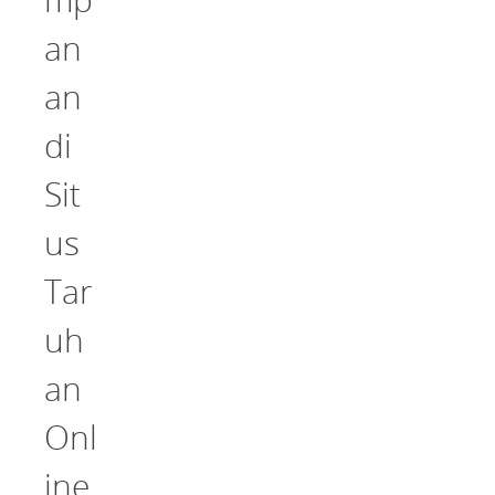
an
an
di
Sit
us
Tar
uh
an
Onl
ine