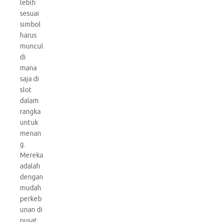
lebih
sesuai
simbol
harus
muncul
di
mana
saja di
slot
dalam
rangka
untuk
menan
g.
Mereka
adalah
dengan
mudah
perkeb
unan di
pusat