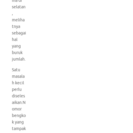
ma di
selatan
,
meliha
tnya
sebagai
hal
yang
buruk
jumlah.
Satu
masala
h kecil
perlu
diseles
aikan.N
omor
bengko
k yang
tampak