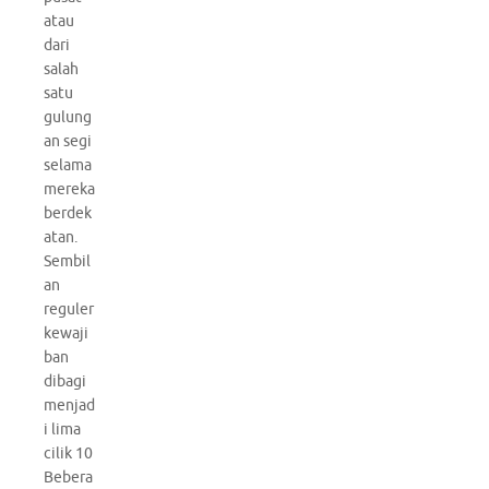
atau
dari
salah
satu
gulung
an segi
selama
mereka
berdek
atan.
Sembil
an
reguler
kewaji
ban
dibagi
menjad
i lima
cilik 10
Bebera