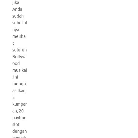
jika
Anda
sudah
sebetul
nya
meliha
t
seluruh
Bollyw
ood
musikal
.Ini
mengh
asilkan
5
kumpar
an, 20
payline
slot
dengan