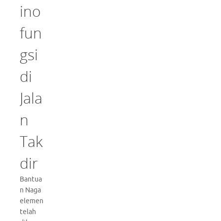
ino
fun
gsi
di
Jala
n
Tak
dir
Bantua
n Naga
elemen
telah