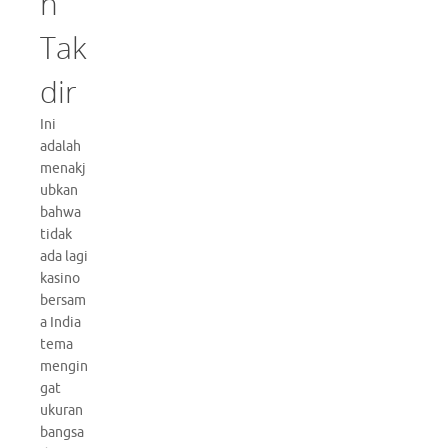
n
Tak
dir
Ini
adalah
menakj
ubkan
bahwa
tidak
ada lagi
kasino
bersam
a India
tema
mengin
gat
ukuran
bangsa