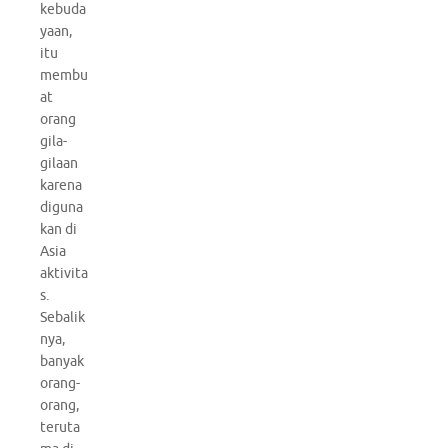
kebuda
yaan,
itu
membu
at
orang
gila-
gilaan
karena
diguna
kan di
Asia
aktivita
s.
Sebalik
nya,
banyak
orang-
orang,
teruta