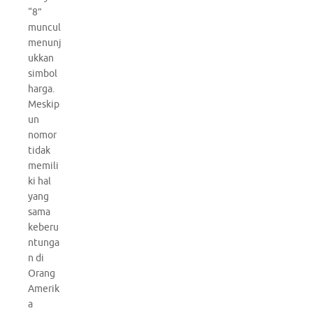
“8”
muncul
menunj
ukkan
simbol
harga.
Meskip
un
nomor
tidak
memili
ki hal
yang
sama
keberu
ntunga
n di
Orang
Amerik
a