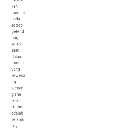
melaku
kan
muncul
pada
setiap
gelend
ong
setiap
saat
dalam
jumlah
yang
sewena
ng-
wenan
g.The
sesuai
simbol
adalah
selanju
tnya