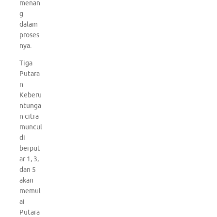
menan
g
dalam
proses
nya.
Tiga
Putara
n
Keberu
ntunga
n citra
muncul
di
berput
ar 1, 3,
dan 5
akan
memul
ai
Putara