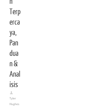
h
Terp
erca
ya,
Pan
dua
n &
Anal
isis
Tyler
Hughes