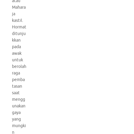
atau
Mahara
ja
kastil.
Hormat
ditunju
kkan
pada
awak
untuk
berolah
raga
pemba
tasan
saat
mengg
unakan
gaya
yang
mungki
n