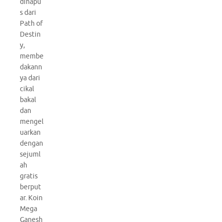
dihapu
s dari
Path of
Destin
y,
membe
dakann
ya dari
cikal
bakal
dan
mengel
uarkan
dengan
sejuml
ah
gratis
berput
ar. Koin
Mega
Ganesh