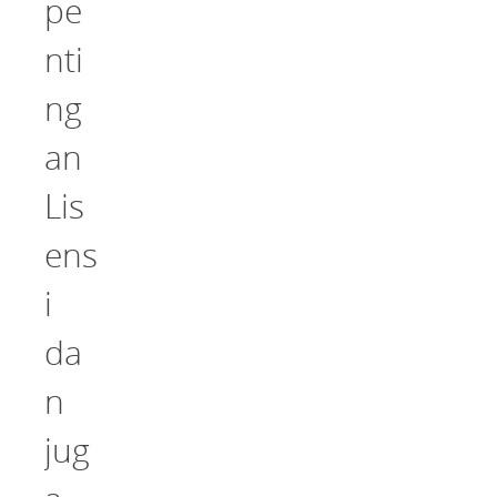
pe
nti
ng
an
Lis
ens
i
da
n
jug