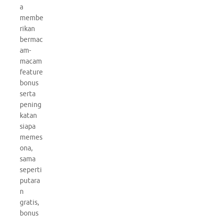
a
membe
rikan
bermac
am-
macam
feature
bonus
serta
pening
katan
siapa
memes
ona,
sama
seperti
putara
n
gratis,
bonus