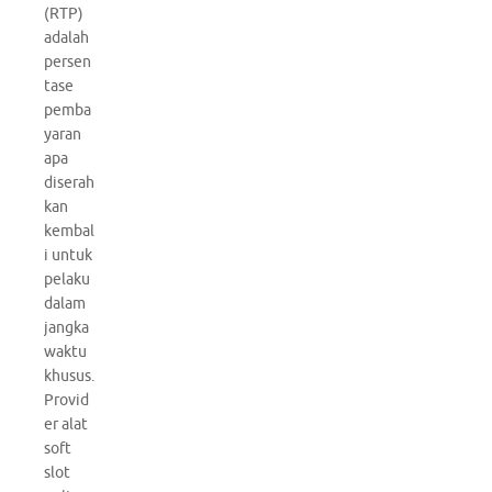
(RTP)
adalah
persen
tase
pemba
yaran
apa
diserah
kan
kembal
i untuk
pelaku
dalam
jangka
waktu
khusus.
Provid
er alat
soft
slot