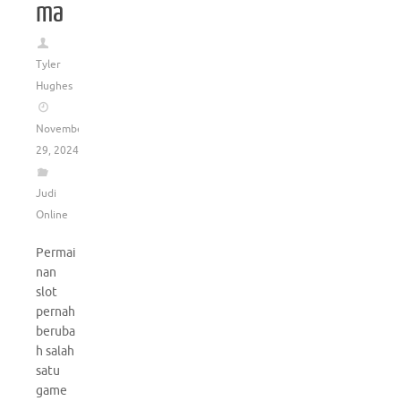
ma
Tyler
Hughes
November
29, 2024
Judi
Online
Permai
nan
slot
pernah
beruba
h salah
satu
game