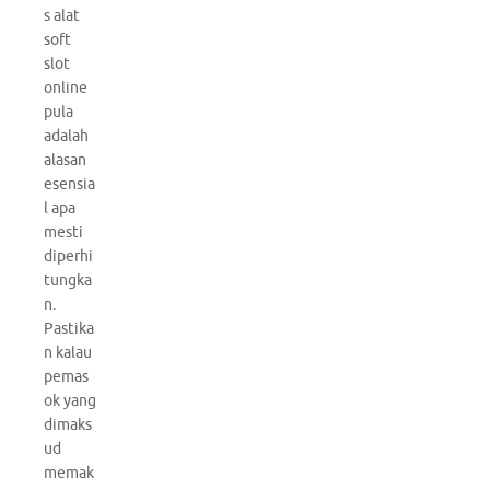
s alat
soft
slot
online
pula
adalah
alasan
esensia
l apa
mesti
diperhi
tungka
n.
Pastika
n kalau
pemas
ok yang
dimaks
ud
memak