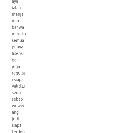
aya
ialah
menja
min
bahwa
mereka
semua
punya
lisensi
dan
juga
regulas
i siapa
valid.Li
sensi
sebab
wewen
ang
judi
siapa
terdep