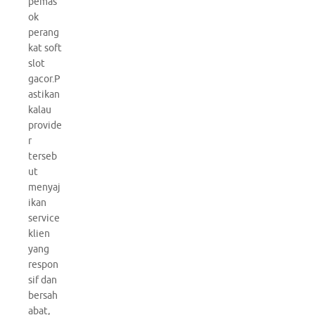
pemas
ok
perang
kat soft
slot
gacor.P
astikan
kalau
provide
r
terseb
ut
menyaj
ikan
service
klien
yang
respon
sif dan
bersah
abat,