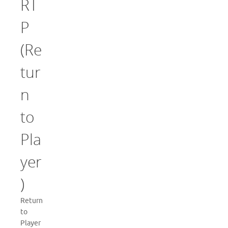
RT
P
(Re
tur
n
to
Pla
yer
)
Return
to
Player