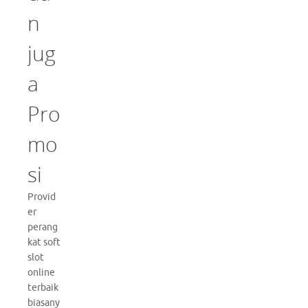
n
jug
a
Pro
mo
si
Provid
er
perang
kat soft
slot
online
terbaik
biasany