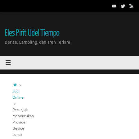
Skip
to
content
Eles Pirit Udel Tiempo
Berita, Gambling, dan Tren Terkini
Home
Judi
Online
Petunjuk
Menentukan
Provider
Device
Lunak