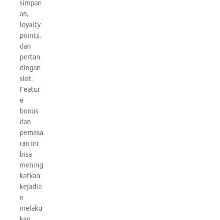
simpan
an,
loyalty
points,
dan
pertan
dingan
slot.
Featur
e
bonus
dan
pemasa
ran ini
bisa
mening
katkan
kejadia
n
melaku
kan