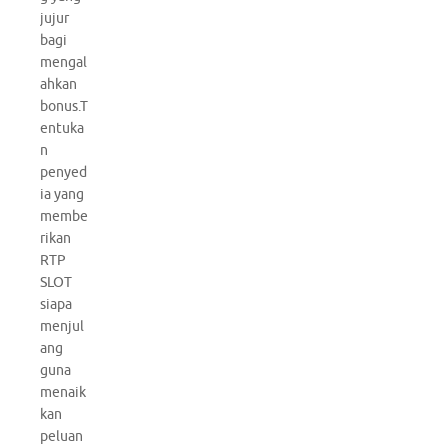
jujur
bagi
mengal
ahkan
bonus.T
entuka
n
penyed
ia yang
membe
rikan
RTP
SLOT
siapa
menjul
ang
guna
menaik
kan
peluan