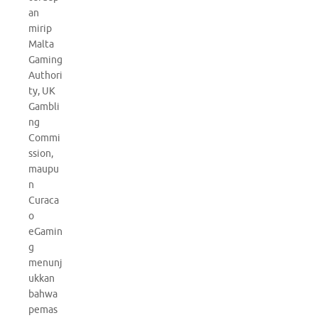
an
mirip
Malta
Gaming
Authori
ty, UK
Gambli
ng
Commi
ssion,
maupu
n
Curaca
o
eGamin
g
menunj
ukkan
bahwa
pemas