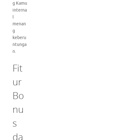
g Kamu
interna
l
menan
g
keberu
ntunga
n.
Fit
ur
Bo
nu
s
da