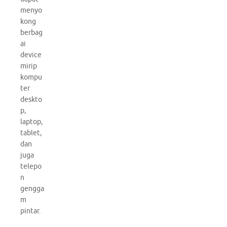
menyo
kong
berbag
ai
device
mirip
kompu
ter
deskto
p,
laptop,
tablet,
dan
juga
telepo
n
gengga
m
pintar.