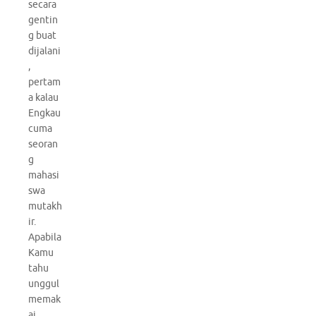
secara
gentin
g buat
dijalani
,
pertam
a kalau
Engkau
cuma
seoran
g
mahasi
swa
mutakh
ir.
Apabila
Kamu
tahu
unggul
memak
ai