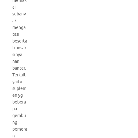
memak
ai
sebany
ak
menga
tasi
beserta
transak
sinya
nan
banter.
Terkait
yaitu
suplem
en yg
bebera
pa
gembu
ng
pemera
n