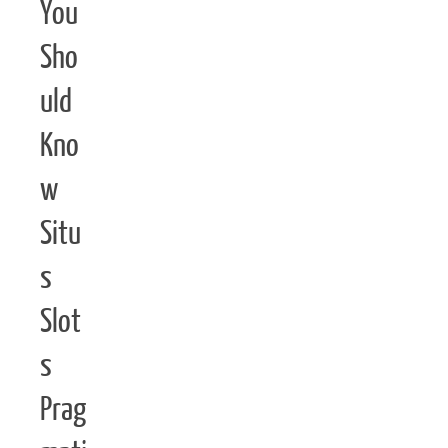
You
Sho
uld
Kno
w
Situ
s
Slot
s
Prag