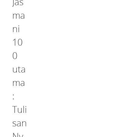
Jas
ma
ni
10
0
uta
ma
:
Tuli
san
Ny