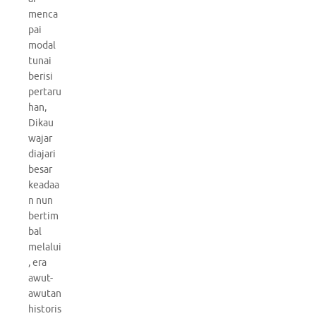
menca
pai
modal
tunai
berisi
pertaru
han,
Dikau
wajar
diajari
besar
keadaa
n nun
bertim
bal
melalui
, era
awut-
awutan
historis