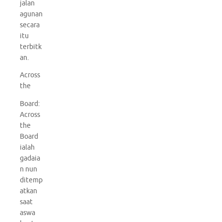
jalan
agunan
secara
itu
terbitk
an.
Across
the
Board:
Across
the
Board
ialah
gadaia
n nun
ditemp
atkan
saat
aswa