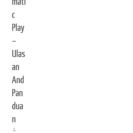
mati
c
Play
–
Ulas
an
And
Pan
dua
n