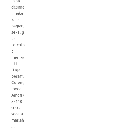
jalan
desima
l maka
kans
bagian,
sekalig
us
tercata
t
memas
uki
“tiga
besar”.
Coreng
modal
Amerik
a -110
sesuai
secara
maslah
at