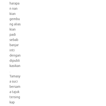
harapa
n nan
kian
gembu
ng alias
kian
padi
sebab
banjar
inti
dengan
dipubli
kasikan
.
Tamasy
a suci
bersam
a tajuk
tersing
kap