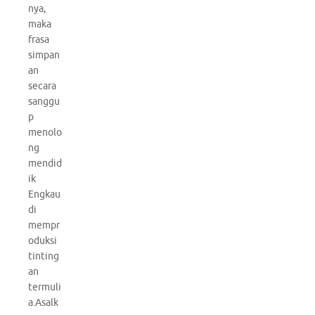
nya,
maka
frasa
simpan
an
secara
sanggu
p
menolo
ng
mendid
ik
Engkau
di
mempr
oduksi
tinting
an
termuli
a.Asalk