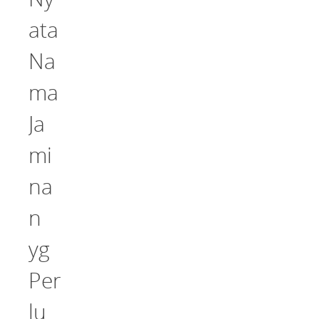
ata
Na
ma
Ja
mi
na
n
yg
Per
lu