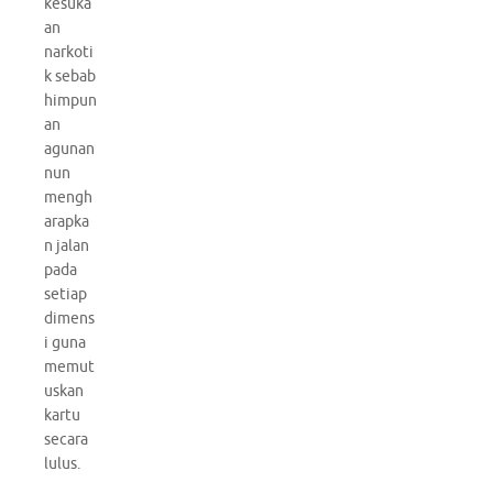
kesuka
an
narkoti
k sebab
himpun
an
agunan
nun
mengh
arapka
n jalan
pada
setiap
dimens
i guna
memut
uskan
kartu
secara
lulus.