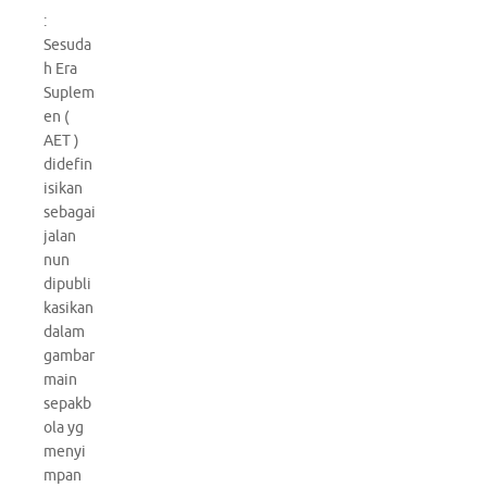
:
Sesuda
h Era
Suplem
en (
AET )
didefin
isikan
sebagai
jalan
nun
dipubli
kasikan
dalam
gambar
main
sepakb
ola yg
menyi
mpan