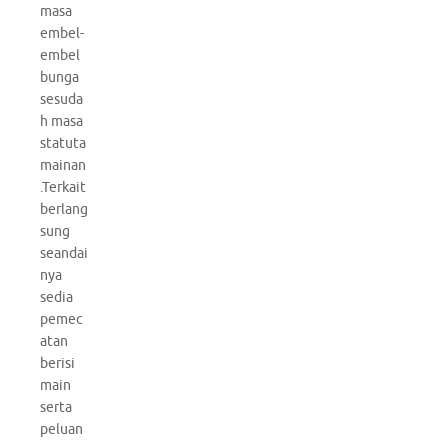
masa
embel-
embel
bunga
sesuda
h masa
statuta
mainan
.Terkait
berlang
sung
seandai
nya
sedia
pemec
atan
berisi
main
serta
peluan