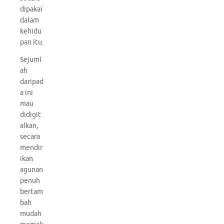
dipakai
dalam
kehidu
pan itu.
Sejuml
ah
daripad
a ini
mau
didigit
alkan,
secara
mendir
ikan
agunan
penuh
bertam
bah
mudah