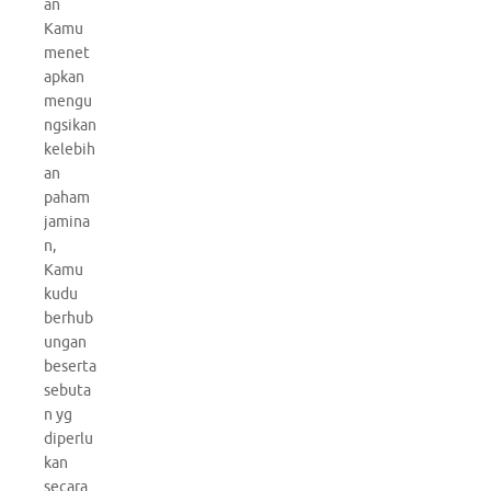
an
Kamu
menet
apkan
mengu
ngsikan
kelebih
an
paham
jamina
n,
Kamu
kudu
berhub
ungan
beserta
sebuta
n yg
diperlu
kan
secara