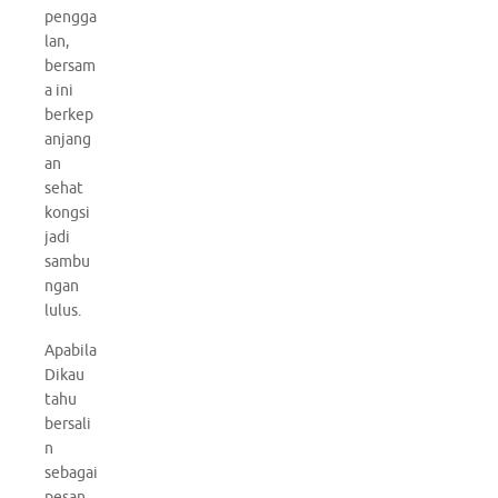
pengga
lan,
bersam
a ini
berkep
anjang
an
sehat
kongsi
jadi
sambu
ngan
lulus.
Apabila
Dikau
tahu
bersali
n
sebagai
pesan