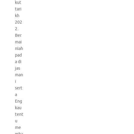
kut
tari
kh
202
2.
Ber
mai
nlah
pad
a di
jas
man
i
sert
a
Eng
kau
tent
u
me