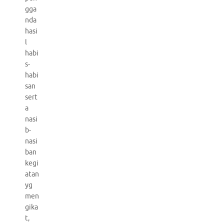
gga
nda
hasi
l
habi
s-
habi
san
sert
a
nasi
b-
nasi
ban
kegi
atan
yg
men
gika
t,