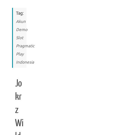
Tag:
Akun
Demo
Slot
Pragmatic
Play
Indonesia
Jo
kr
z
Wi