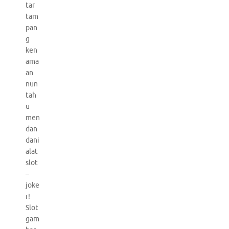
tar
tam
pan
g
ken
ama
an
nun
tah
u
men
dan
dani
alat
slot
–
joke
r!
Slot
gam