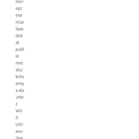
mer
epr
ese
ntas
ikan
dek
at
publ
ik
mel
alui
kelu
arny
a ala
Jokr
z
Wil
d
Ultr
anu
dge