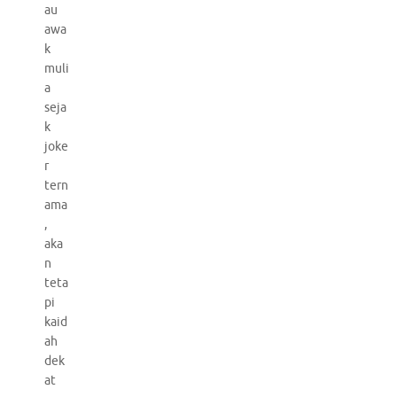
au
awa
k
muli
a
seja
k
joke
r
tern
ama
,
aka
n
teta
pi
kaid
ah
dek
at