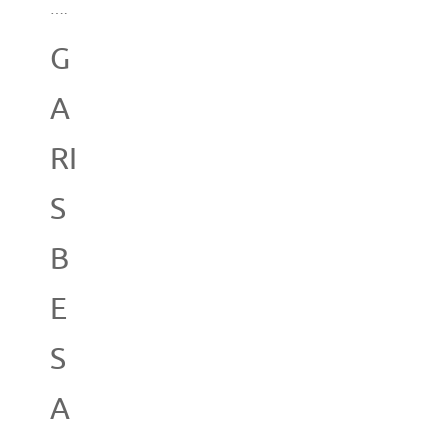
….
G
A
RI
S
B
E
S
A