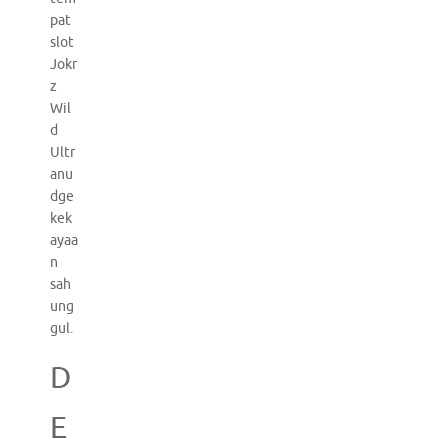
pat
slot
Jokr
z
Wil
d
Ultr
anu
dge
kek
ayaa
n
sah
ung
gul.
D
E