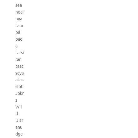
sea
ndai
nya
tam
pil
pad
a
tafsi
ran
taat
saya
atas
slot
Jokr
z
Wil
d
Ultr
anu
dge