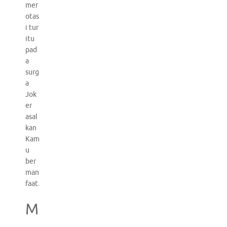
mer
otas
i tur
itu
pad
a
surg
a
Jok
er
asal
kan
Kam
u
ber
man
faat.
M