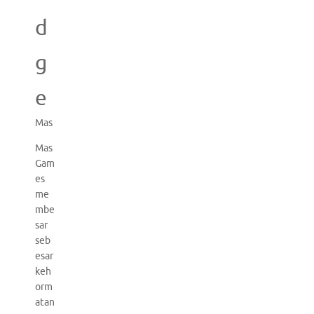
d
g
e
Mas
Mas
Gam
es
me
mbe
sar
seb
esar
keh
orm
atan