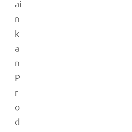
ai
n
k
a
n
P
r
o
d