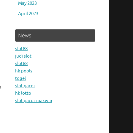
May 2023
April 2023
News
slot88
judi slot
slot88
hk pools
togel
slot gacor
a
hk lotto
slot gacor maxwin