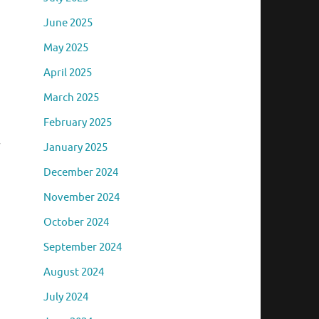
June 2025
May 2025
April 2025
March 2025
February 2025
January 2025
December 2024
November 2024
October 2024
September 2024
August 2024
July 2024