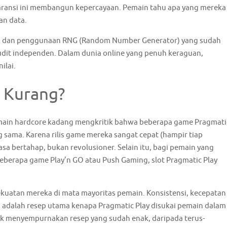
paransi ini membangun kepercayaan. Pemain tahu apa yang mereka
an data.
ness dan penggunaan RNG (Random Number Generator) yang sudah
 audit independen. Dalam dunia online yang penuh keraguan,
ilai.
g Kurang?
main hardcore kadang mengkritik bahwa beberapa game Pragmati
g sama. Karena rilis game mereka sangat cepat (hampir tiap
rasa bertahap, bukan revolusioner. Selain itu, bagi pemain yang
 beberapa game Play’n GO atau Push Gaming, slot Pragmatic Play
kekuatan mereka di mata mayoritas pemain. Konsistensi, kecepatan
tru adalah resep utama kenapa Pragmatic Play disukai pemain dalam
uk menyempurnakan resep yang sudah enak, daripada terus-