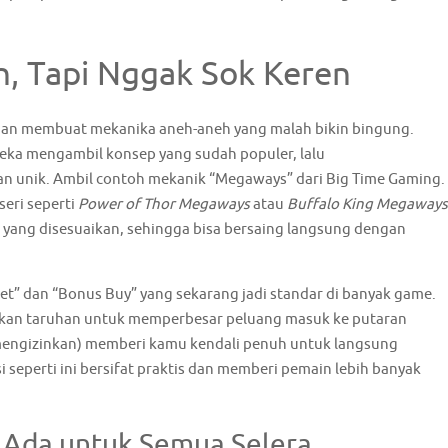
n, Tapi Nggak Sok Keren
gan membuat mekanika aneh-aneh yang malah bikin bingung.
eka mengambil konsep yang sudah populer, lalu
unik. Ambil contoh mekanik “Megaways” dari Big Time Gaming.
seri seperti
Power of Thor Megaways
atau
Buffalo King Megaways
s yang disesuaikan, sehingga bisa bersaing langsung dengan
Bet” dan “Bonus Buy” yang sekarang jadi standar di banyak game.
kan taruhan untuk memperbesar peluang masuk ke putaran
mengizinkan) memberi kamu kendali penuh untuk langsung
si seperti ini bersifat praktis dan memberi pemain lebih banyak
: Ada untuk Semua Selera