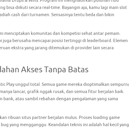
n nama
Drops & Wins
. Program ini menghadirkan puluhan ribu
bisa diikuti secara real-time. Bayangin aja, kamu lagi main slot
hadiah cash dari turnamen. Sensasinya tentu beda dan bikin
Ini menciptakan komunitas dan kompetisi sehat antar pemain.
juga berusaha mencapai posisi tertinggi di leaderboard. Elemen
ruan ekstra yang jarang ditemukan di provider lain secara
dahan Akses Tanpa Batas
atic Play unggul total. Semua game mereka dioptimalkan sempurn
anya lancar, grafik nggak rusak, dan semua fitur berjalan baik.
an bank, atau sambil rebahan dengan pengalaman yang sama
kan ribuan situs partner berjalan mulus. Proses loading game
u bug yang mengganggu. Keandalan teknis ini adalah hal kecil yang