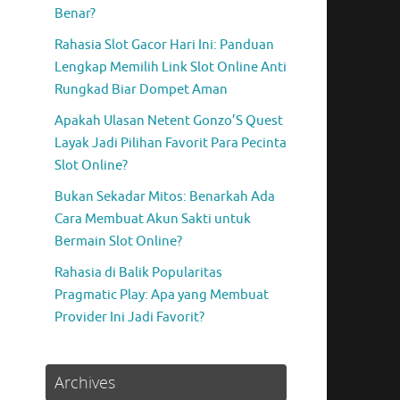
Benar?
Rahasia Slot Gacor Hari Ini: Panduan
Lengkap Memilih Link Slot Online Anti
Rungkad Biar Dompet Aman
Apakah Ulasan Netent Gonzo’S Quest
Layak Jadi Pilihan Favorit Para Pecinta
Slot Online?
Bukan Sekadar Mitos: Benarkah Ada
Cara Membuat Akun Sakti untuk
Bermain Slot Online?
Rahasia di Balik Popularitas
Pragmatic Play: Apa yang Membuat
Provider Ini Jadi Favorit?
Archives