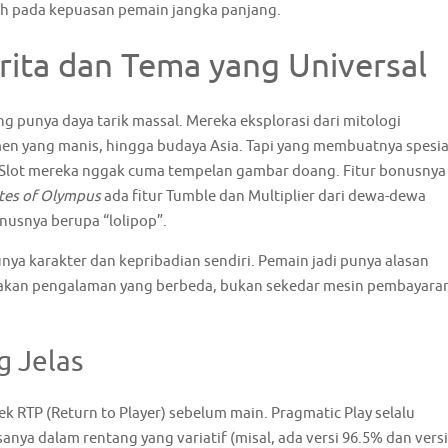
uh pada kepuasan pemain jangka panjang.
rita dan Tema yang Universal
g punya daya tarik massal. Mereka eksplorasi dari mitologi
en yang manis, hingga budaya Asia. Tapi yang membuatnya spesia
Slot mereka nggak cuma tempelan gambar doang. Fitur bonusnya
tes of Olympus
ada fitur Tumble dan Multiplier dari dewa-dewa
onusnya berupa “lolipop”.
unya karakter dan kepribadian sendiri. Pemain jadi punya alasan
 akan pengalaman yang berbeda, bukan sekedar mesin pembayara
g Jelas
k RTP (Return to Player) sebelum main. Pragmatic Play selalu
nya dalam rentang yang variatif (misal, ada versi 96.5% dan versi