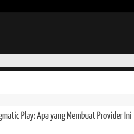
agmatic Play: Apa yang Membuat Provider Ini