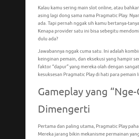
Kalau kamu sering main slot online, atau bahkan
asing lagi dong sama nama Pragmatic Play. Nyaris
ada. Tapi pernah nggak sih kamu bertanya-tanya
Kenapa provider satu ini bisa sebegitu mendomi
dulu ada?
Jawabannya nggak cuma satu. Ini adalah kombi
keinginan pemain, dan eksekusi yang hampir se
faktor “dapur” yang mereka olah dengan sangat b
kesuksesan Pragmatic Play di hati para pemain 
Gameplay yang “Nge-
Dimengerti
Pertama dan paling utama, Pragmatic Play paha
Mereka jarang bikin mekanisme permainan yang 