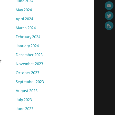
June 2024
May 2024
April 2024
March 2024
February 2024
January 2024
December 2023
t
November 2023
October 2023
u
September 2023
August 2023
July 2023
June 2023