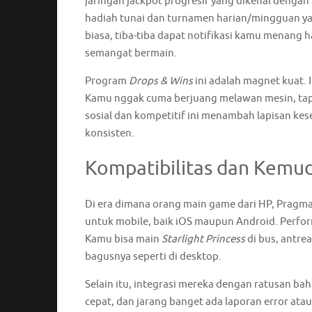
jaringan jackpot progresif yang dikenal denga
hadiah tunai dan turnamen harian/mingguan yang 
biasa, tiba-tiba dapat notifikasi kamu menang 
semangat bermain.
Program
Drops & Wins
ini adalah magnet kuat. 
Kamu nggak cuma berjuang melawan mesin, tapi 
sosial dan kompetitif ini menambah lapisan kese
konsisten.
Kompatibilitas dan Kemu
Di era dimana orang main game dari HP, Pragm
untuk mobile, baik iOS maupun Android. Perform
Kamu bisa main
Starlight Princess
di bus, antre
bagusnya seperti di desktop.
Selain itu, integrasi mereka dengan ratusan bah
cepat, dan jarang banget ada laporan error ata