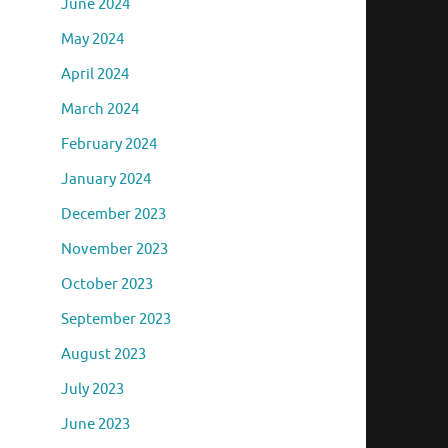
June 2024
May 2024
April 2024
March 2024
February 2024
January 2024
December 2023
November 2023
October 2023
September 2023
August 2023
July 2023
June 2023