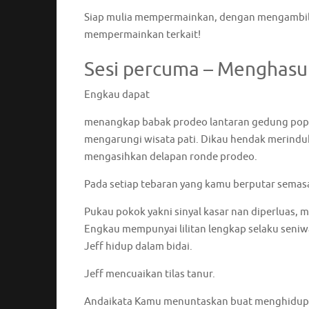
Siap mulia mempermainkan, dengan mengambil D
mempermainkan terkait!
Sesi percuma – Menghasu
Engkau dapat
menangkap babak prodeo lantaran gedung popi
mengarungi wisata pati. Dikau hendak merindu
mengasihkan delapan ronde prodeo.
Pada setiap tebaran yang kamu berputar sema
Pukau pokok yakni sinyal kasar nan diperluas, m
Engkau mempunyai lilitan lengkap selaku seni
Jeff hidup dalam bidai.
Jeff mencuaikan tilas tanur.
Andaikata Kamu menuntaskan buat menghidupk