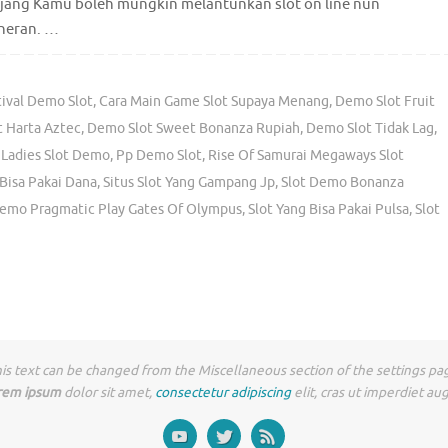
 ajang Kamu boleh mungkin melantunkan slot on line nun
eneran. …
tival Demo Slot
,
Cara Main Game Slot Supaya Menang
,
Demo Slot Fruit
 Harta Aztec
,
Demo Slot Sweet Bonanza Rupiah
,
Demo Slot Tidak Lag
,
 Ladies Slot Demo
,
Pp Demo Slot
,
Rise Of Samurai Megaways Slot
 Bisa Pakai Dana
,
Situs Slot Yang Gampang Jp
,
Slot Demo Bonanza
Demo Pragmatic Play Gates Of Olympus
,
Slot Yang Bisa Pakai Pulsa
,
Slot
is text can be changed from the Miscellaneous section of the settings pa
rem ipsum
dolor sit amet,
consectetur adipiscing
elit, cras ut imperdiet au