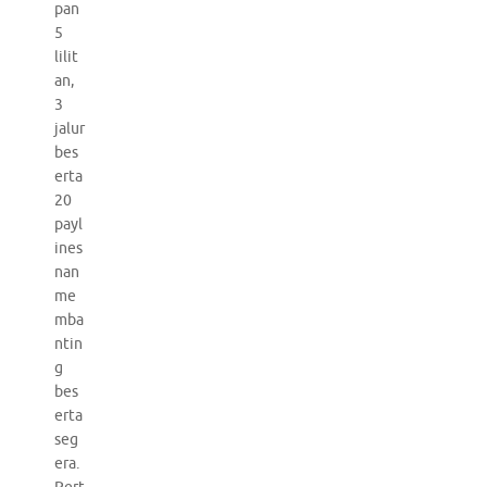
pan
5
lilit
an,
3
jalur
bes
erta
20
payl
ines
nan
me
mba
ntin
g
bes
erta
seg
era.