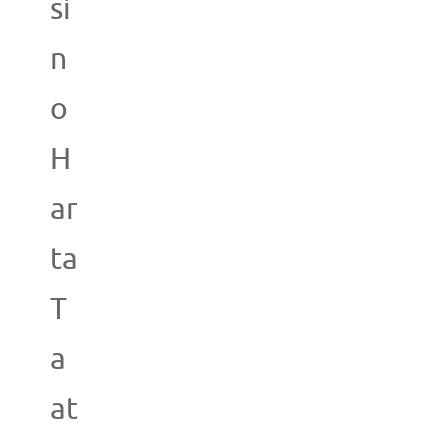
si
n
o
H
ar
ta
T
a
at