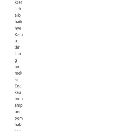
kter
seb
aik-
baik
nya
Kam
u
dihi
tun
g
me
mak
ai
Eng
kau
men
amp
ung
pem
bala