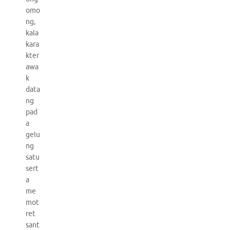
omo
ng,
kala
kara
kter
awa
k
data
ng
pad
a
gelu
ng
satu
sert
a
me
mot
ret
sant