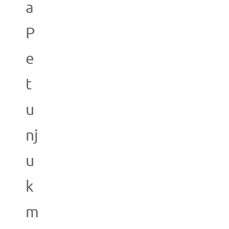
a
P
e
t
u
nj
u
k
m