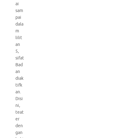
ai
sam
pai
dala
m
lilit
an
5,
sifat
Bad
an
diak
tifk
an.
Disi
ni,
teat
er
den
gan