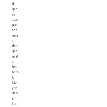
da
gan
as
atau
pun
ant
usia
s
den
gan
nyat
a
ber
belo
k.
Men
yan
dark
an
kara