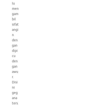
lu
men
gam
bil
sifat
angi
n
den
gan
dipi
cu
den
gan
awu
r.
Disi
ni
geg
ana
ters