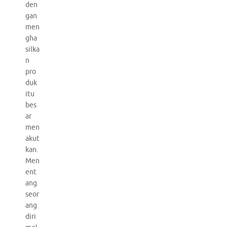
den
gan
men
gha
silka
n
pro
duk
itu
bes
ar
men
akut
kan.
Men
ent
ang
seor
ang
diri