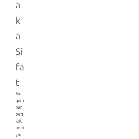
a
k
a
Si
fa
t
Slot
gam
bar
beri
kut
men
yim