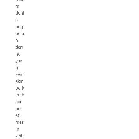
m
duni
a
perj
udia
n
dari
ng
yan
g
sem
akin
berk
emb
ang
pes
at,
mes
in
slot