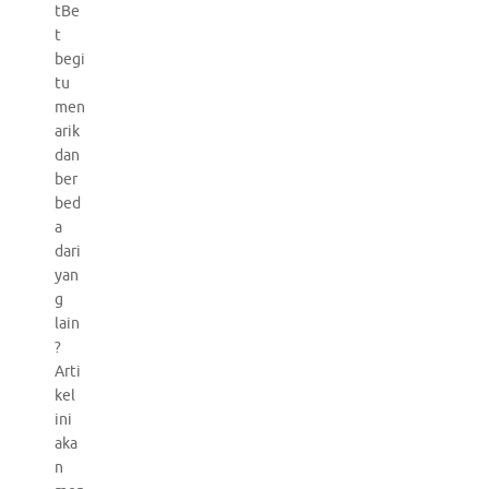
tBe
t
begi
tu
men
arik
dan
ber
bed
a
dari
yan
g
lain
?
Arti
kel
ini
aka
n