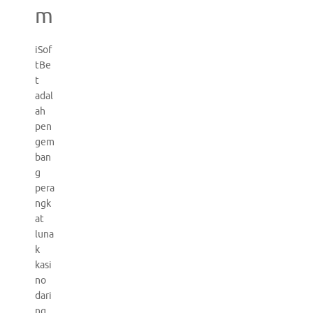
m
iSof
tBe
t
adal
ah
pen
gem
ban
g
pera
ngk
at
luna
k
kasi
no
dari
ng