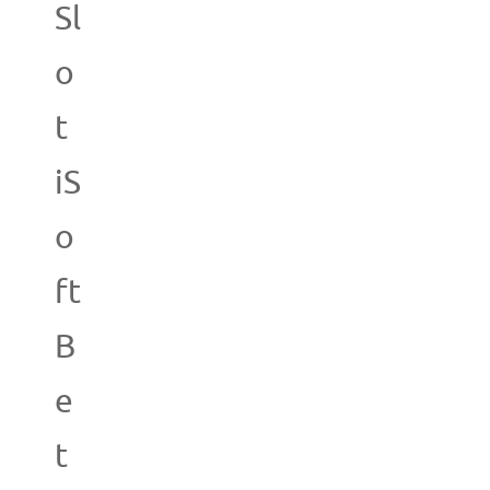
Sl
o
t
iS
o
ft
B
e
t