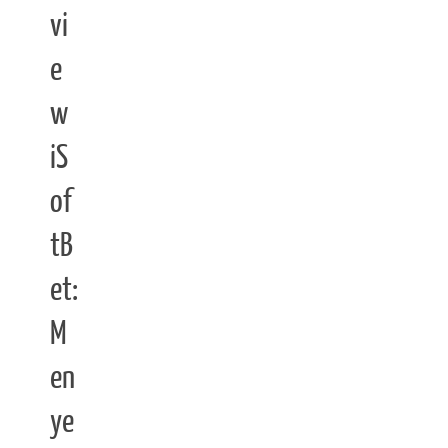
vi
e
w
iS
of
tB
et:
M
en
ye