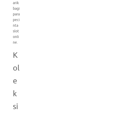
arik
bagi
para
peci
nta
slot
onli
ne.
K
ol
e
k
si