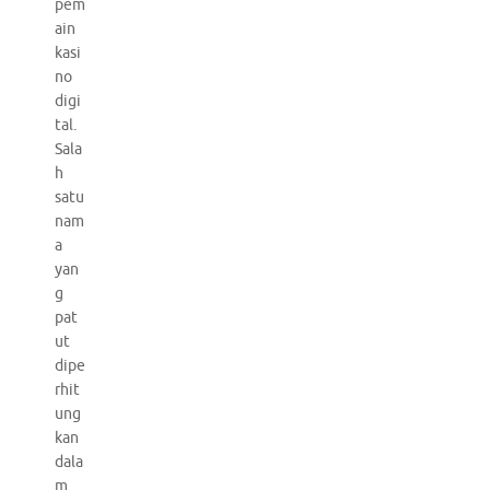
pem
ain
kasi
no
digi
tal.
Sala
h
satu
nam
a
yan
g
pat
ut
dipe
rhit
ung
kan
dala
m