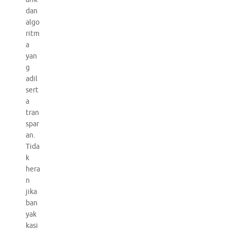
dan
algo
ritm
a
yan
g
adil
sert
a
tran
spar
an.
Tida
k
hera
n
jika
ban
yak
kasi