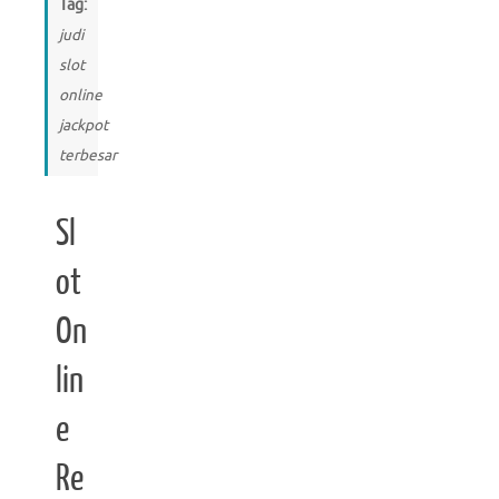
Tag:
judi
slot
online
jackpot
terbesar
Sl
ot
On
lin
e
Re