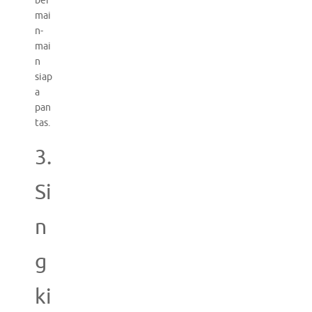
ber
mai
n-
mai
n
siap
a
pan
tas.
3.
Si
n
g
ki