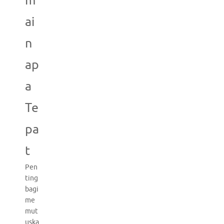
m
ai
n
ap
a
Te
pa
t
Pen
ting
bagi
me
mut
uska