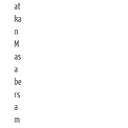
at
ka
n
M
as
a
be
rs
a
m