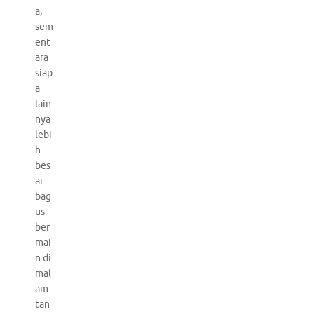
a,
sem
ent
ara
siap
a
lain
nya
lebi
h
bes
ar
bag
us
ber
mai
n di
mal
am
tan