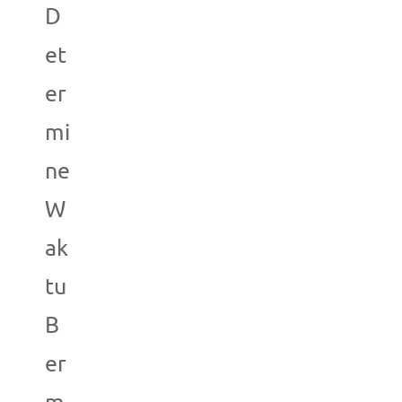
D
et
er
mi
ne
W
ak
tu
B
er