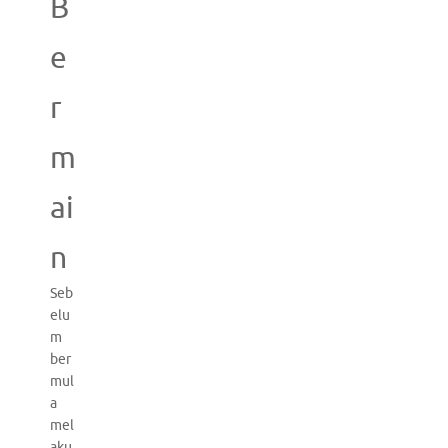
B
e
r
m
ai
n
Seb
elu
m
ber
mul
a
mel
aku