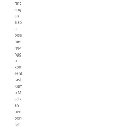
rint
ang
an
siap
a
bisa
men
gga
ngg
u
kon
sent
rasi
Kam
u.M
atik
an
pem
beri
tah