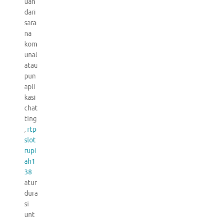
uan
dari
sara
na
kom
unal
atau
pun
apli
kasi
chat
ting
,
rtp
slot
rupi
ah1
38
atur
dura
si
unt