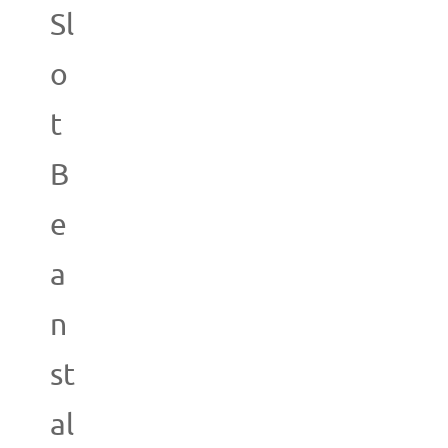
Sl
o
t
B
e
a
n
st
al