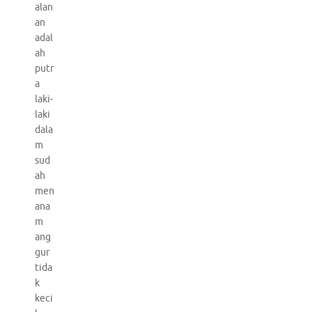
alan
an
adal
ah
putr
a
laki-
laki
dala
m
sud
ah
men
ana
m
ang
gur
tida
k
keci