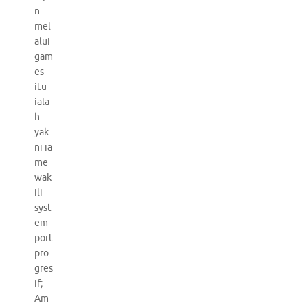
n
mel
alui
gam
es
itu
iala
h
yak
ni ia
me
wak
ili
syst
em
port
pro
gres
if;
Am