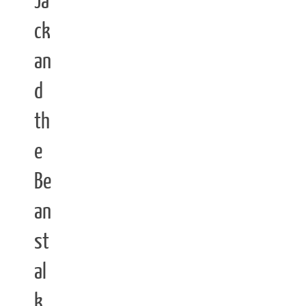
Ja
ck
an
d
th
e
Be
an
st
al
k