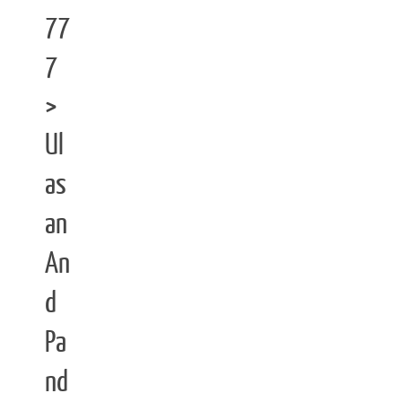
77
7
>
Ul
as
an
An
d
Pa
nd