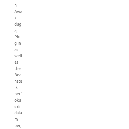
h
Awa
k
dug
a,
Plu
g in
as
well
as
the
Bea
nsta
lk
berf
oku
s di
dala
m
perj