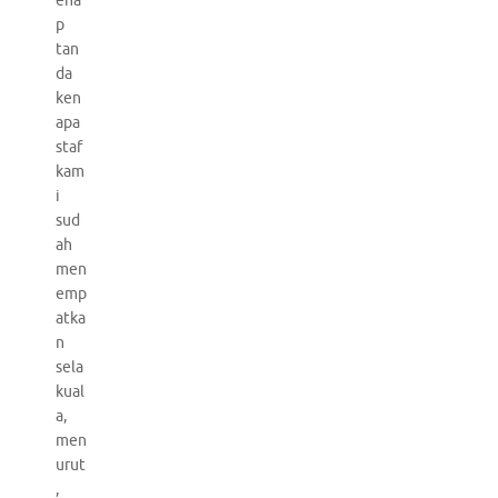
ena
p
tan
da
ken
apa
staf
kam
i
sud
ah
men
emp
atka
n
sela
kual
a,
men
urut
,