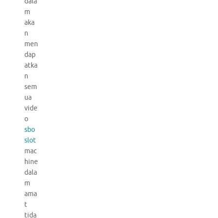
dala
m
aka
n
men
dap
atka
n
sem
ua
vide
o
sbo
slot
mac
hine
dala
m
ama
t
tida