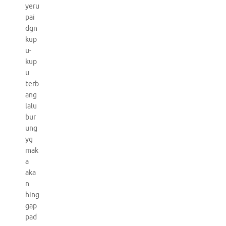
yeru
pai
dgn
kup
u-
kup
u
terb
ang
lalu
bur
ung
yg
mak
a
aka
n
hing
gap
pad