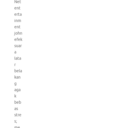
Net
ent
erta
inm
ent
john
efek
suar
a
lata
r
bela
kan
g
aga
k
beb
as
stre
s;
me