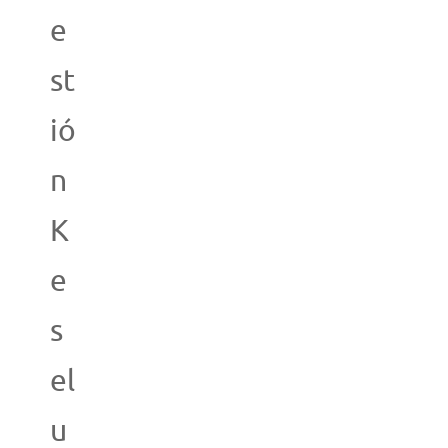
e
st
ió
n
K
e
s
el
u