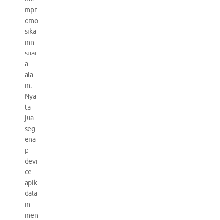
mpr
omo
sika
mn
suar
a
ala
m.
Nya
ta
jua
seg
ena
p
devi
ce
apik
dala
m
men