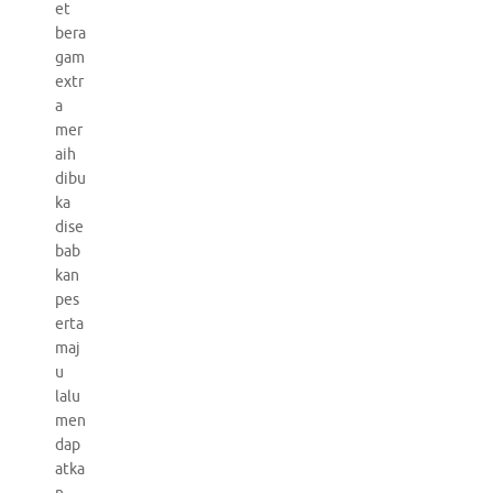
et
bera
gam
extr
a
mer
aih
dibu
ka
dise
bab
kan
pes
erta
maj
u
lalu
men
dap
atka