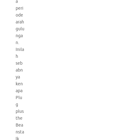
a
peri
ode
arah
gulu
nga
n.
Inila
h
seb
abn
ya
ken
apa
Plu
g
plus
the
Bea
nsta
lk