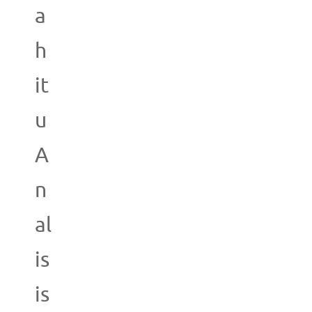
a
h
it
u
A
n
al
is
is