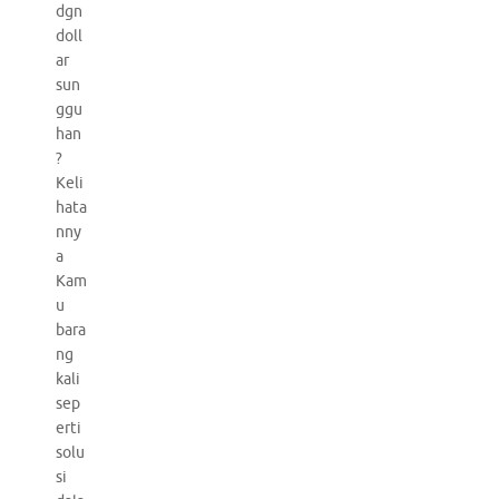
dgn
doll
ar
sun
ggu
han
?
Keli
hata
nny
a
Kam
u
bara
ng
kali
sep
erti
solu
si