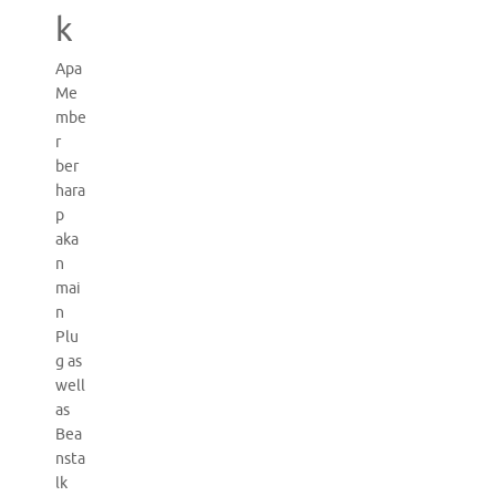
k
Apa
Me
mbe
r
ber
hara
p
aka
n
mai
n
Plu
g as
well
as
Bea
nsta
lk