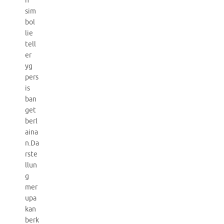
n
sim
bol
lie
tell
er
yg
pers
is
ban
get
berl
aina
n.Da
rste
llun
g
mer
upa
kan
berk