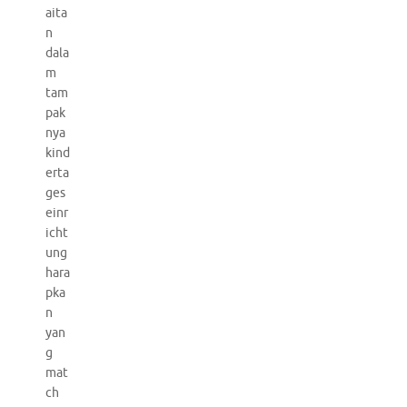
aita
n
dala
m
tam
pak
nya
kind
erta
ges
einr
icht
ung
hara
pka
n
yan
g
mat
ch