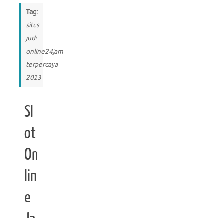
Tag:
situs
judi
online24jam
terpercaya
2023
Sl
ot
On
lin
e