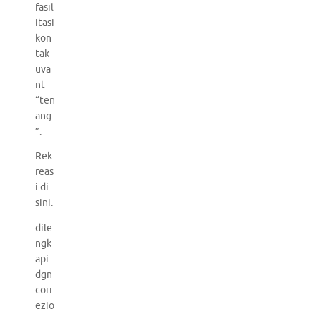
fasil
itasi
kon
tak
uva
nt
“ten
ang
”.
Rek
reas
i di
sini.
dile
ngk
api
dgn
corr
ezio