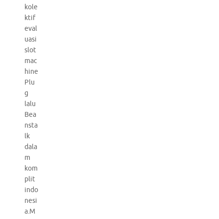
kole
ktif
eval
uasi
slot
mac
hine
Plu
g
lalu
Bea
nsta
lk
dala
m
kom
plit
indo
nesi
a.M