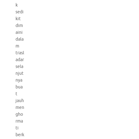
k
sedi
kit
dim
aini
dala
m
trasl
adar
sela
njut
nya
bua
t
jauh
men
gho
rma
ti
berk