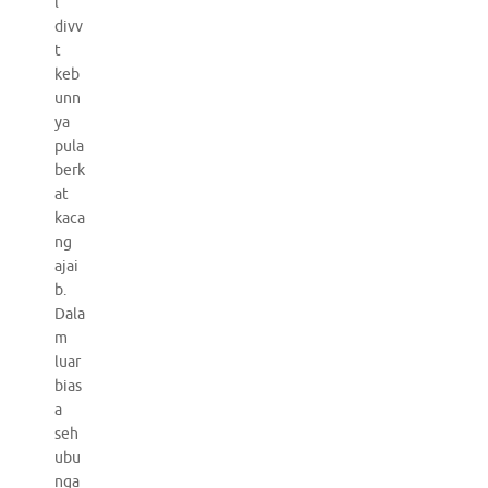
l
divv
t
keb
unn
ya
pula
berk
at
kaca
ng
ajai
b.
Dala
m
luar
bias
a
seh
ubu
nga