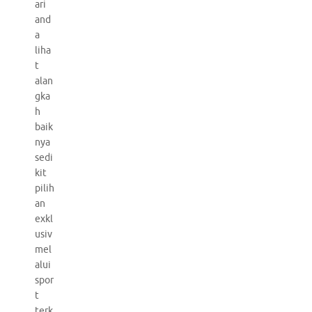
ari
and
a
liha
t
alan
gka
h
baik
nya
sedi
kit
pilih
an
exkl
usiv
mel
alui
spor
t
terk