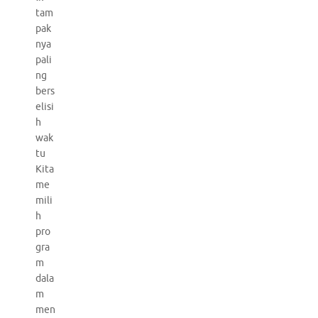
tam
pak
nya
pali
ng
bers
elisi
h
wak
tu
Kita
me
mili
h
pro
gra
m
dala
m
men