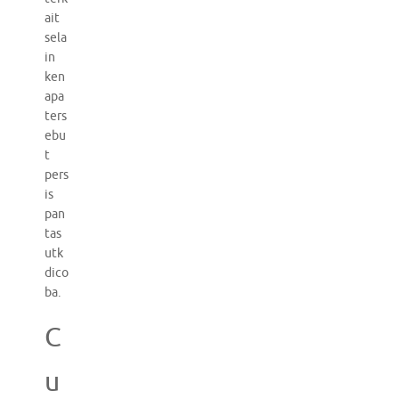
ait
sela
in
ken
apa
ters
ebu
t
pers
is
pan
tas
utk
dico
ba.
C
u