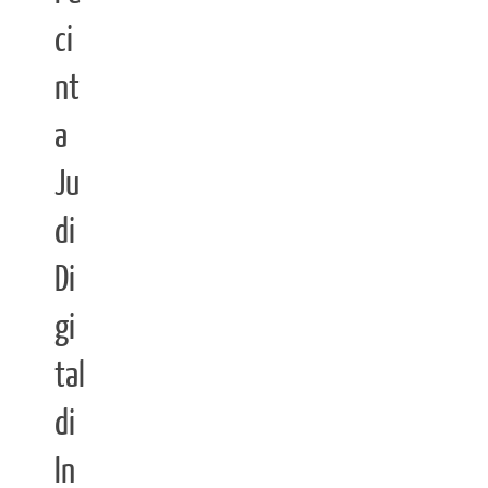
ci
nt
a
Ju
di
Di
gi
tal
di
In