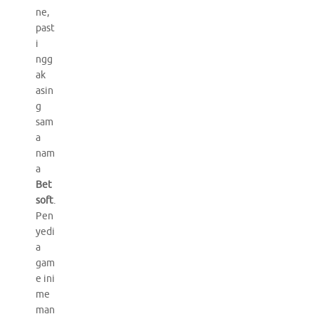
ne,
past
i
ngg
ak
asin
g
sam
a
nam
a
Bet
soft
.
Pen
yedi
a
gam
e ini
me
man