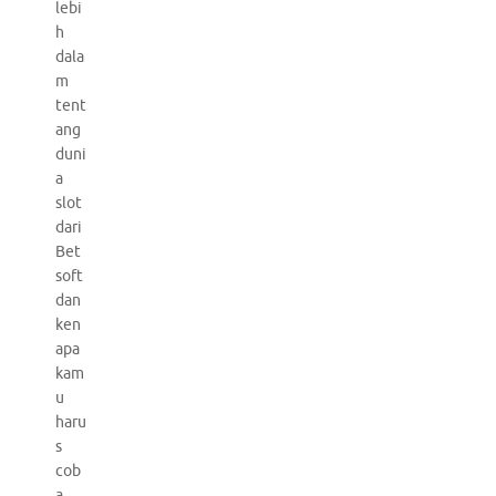
lebi
h
dala
m
tent
ang
duni
a
slot
dari
Bet
soft
dan
ken
apa
kam
u
haru
s
cob
a