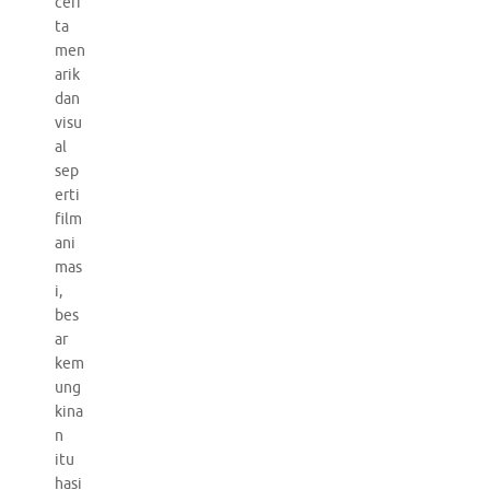
ceri
ta
men
arik
dan
visu
al
sep
erti
film
ani
mas
i,
bes
ar
kem
ung
kina
n
itu
hasi