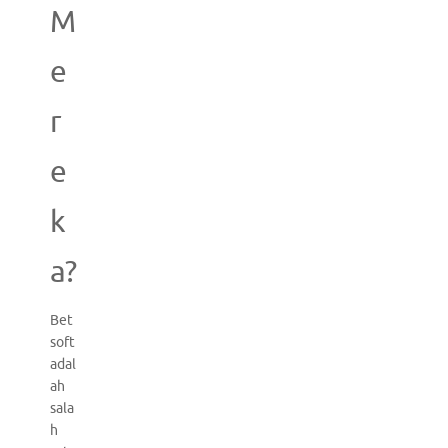
M
e
r
e
k
a?
Bet
soft
adal
ah
sala
h