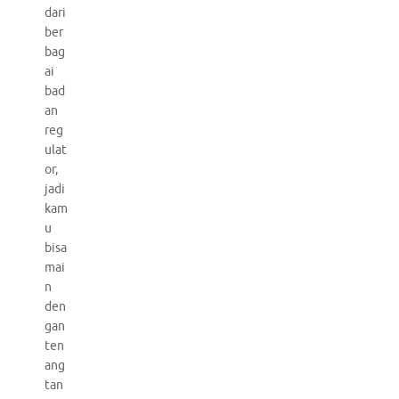
dari
ber
bag
ai
bad
an
reg
ulat
or,
jadi
kam
u
bisa
mai
n
den
gan
ten
ang
tan