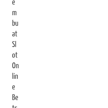
e
m
bu
at
Sl
ot
On
lin
e
Be