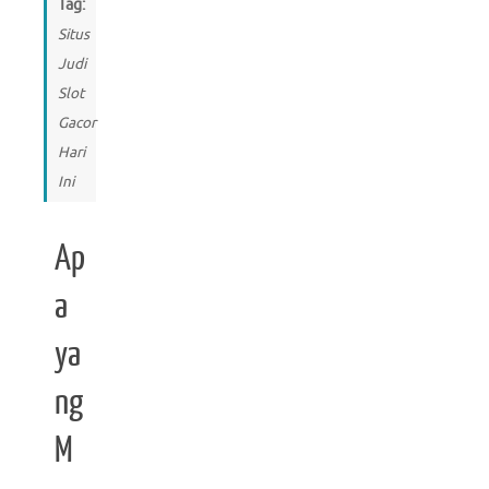
Tag:
Situs
Judi
Slot
Gacor
Hari
Ini
Ap
a
ya
ng
M