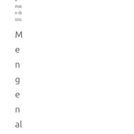
mai
n di
sini.
M
e
n
g
e
n
al