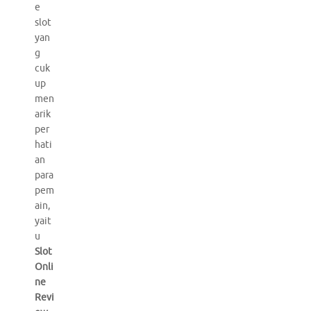
e
slot
yan
g
cuk
up
men
arik
per
hati
an
para
pem
ain,
yait
u
Slot
Onli
ne
Revi