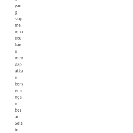
yan
g
siap
me
mba
ntu
kam
u
men
dap
atka
n
kem
ena
nga
n
bes
ar.
Sela
in