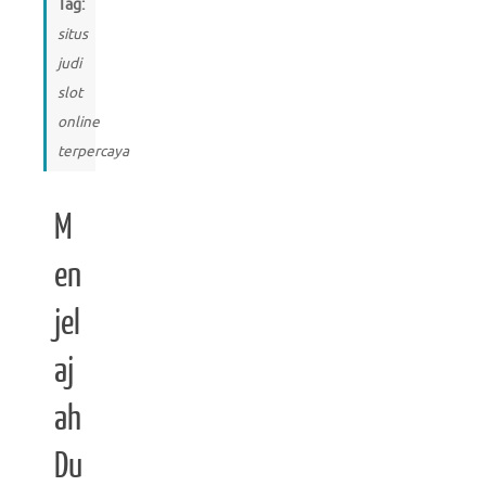
Tag:
situs
judi
slot
online
terpercaya
M
en
jel
aj
ah
Du