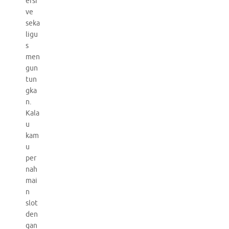
ersi
ve
seka
ligu
s
men
gun
tun
gka
n.
Kala
u
kam
u
per
nah
mai
n
slot
den
gan