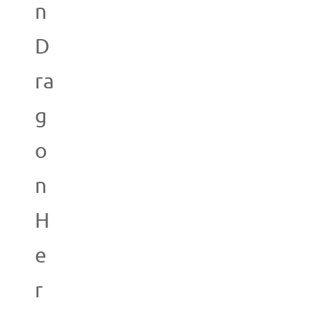
n
D
ra
g
o
n
H
e
r