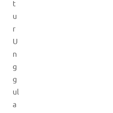
t
u
r
U
n
g
g
ul
a