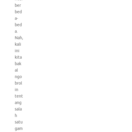
ber
bed
a-
bed
a.
Nah,
kali
ini
kita
bak
al
ngo
brol
in
tent
ang
sala
h
satu
gam