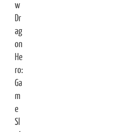
w
Dr
ag
on
He
ro:
Ga
m
e
Sl