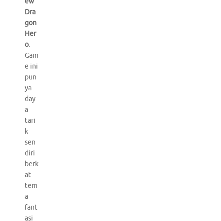
ew
Dra
gon
Her
o
.
Gam
e ini
pun
ya
day
a
tari
k
sen
diri
berk
at
tem
a
fant
asi