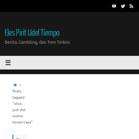
Skip
to
content
Eles Pirit Udel Tiempo
Berita, Gambling, dan Tren Terkini
Home
Posts
tagged
"situs
judi slot
online
terpercaya"