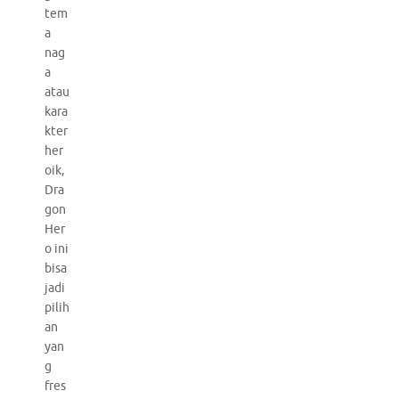
tem
a
nag
a
atau
kara
kter
her
oik,
Dra
gon
Her
o ini
bisa
jadi
pilih
an
yan
g
fres