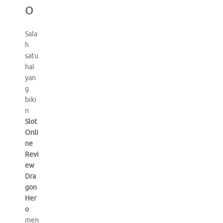
o
Sala
h
satu
hal
yan
g
biki
n
Slot
Onli
ne
Revi
ew
Dra
gon
Her
o
men