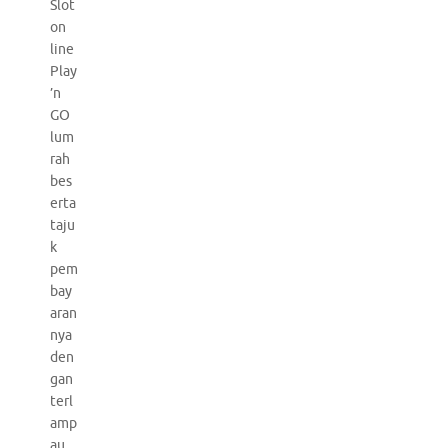
Slot
on
line
Play
’n
GO
lum
rah
bes
erta
taju
k
pem
bay
aran
nya
den
gan
terl
amp
au