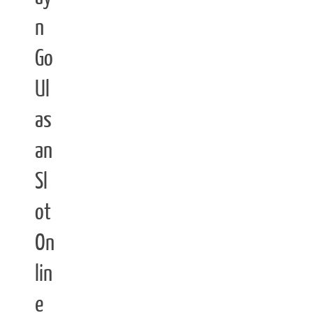
n
Go
Ul
as
an
Sl
ot
On
lin
e