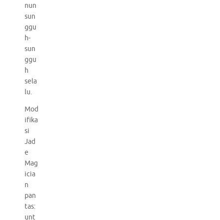
nun
sun
ggu
h-
sun
ggu
h
sela
lu.
Mod
ifika
si
Jad
e
Mag
icia
n
pan
tas:
unt