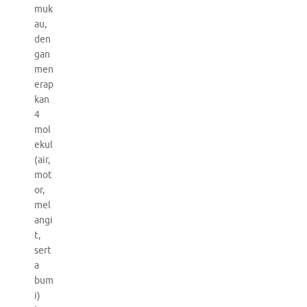
muk
au,
den
gan
men
erap
kan
4
mol
ekul
(air,
mot
or,
mel
angi
t,
sert
a
bum
i)