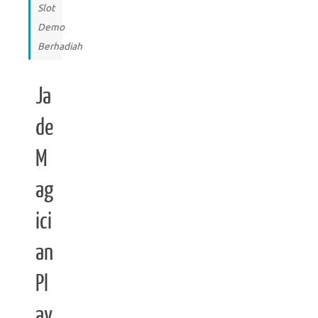
Slot
Demo
Berhadiah
Ja
de
M
ag
ici
an
Pl
ay