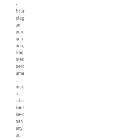
-
fitur
eleg
an,
pen
gga
nda,
frag
men
perc
uma
,
mak
a
sifat
kans
ke-2
nan
any
ar.