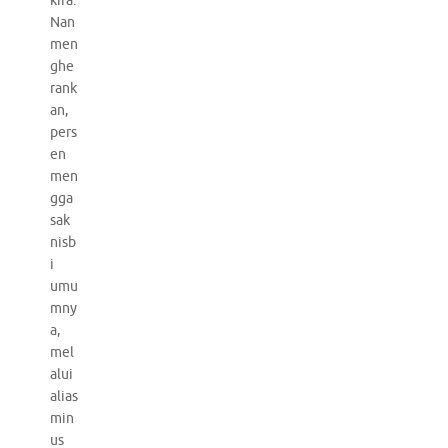
kira.
Nan
men
ghe
rank
an,
pers
en
men
gga
sak
nisb
i
umu
mny
a,
mel
alui
alias
min
us