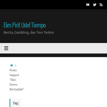
Skip
to
content
Eles Pirit Udel Tiempo
Berita, Gambling, dan Tren Terkini
Home
Posts
tagged
"Slot
Demo
Berhadiah"
Tag: