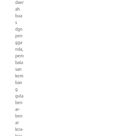
daer
ah
bua
s
dgn
pen
gga
nda,
pem
bala
san
kem
ban
g
gula
ben
ar-
ben
ar
kira-