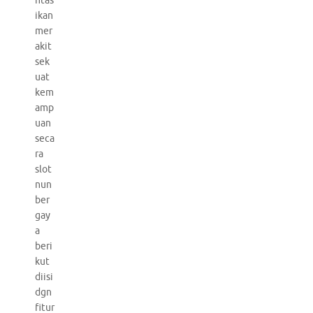
ntas
ikan
mer
akit
sek
uat
kem
amp
uan
seca
ra
slot
nun
ber
gay
a
beri
kut
diisi
dgn
fitur