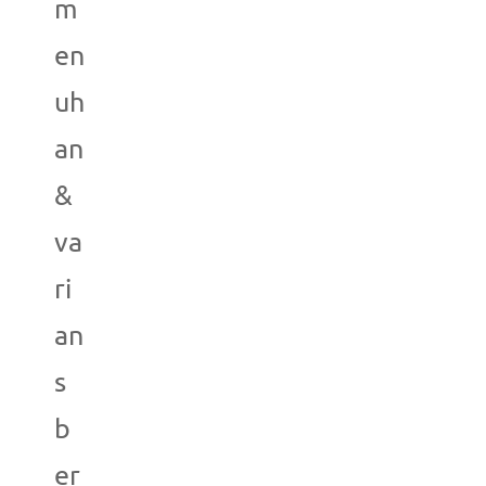
m
en
uh
an
&
va
ri
an
s
b
er