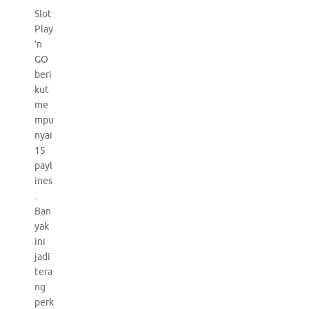
Slot
Play
’n
GO
beri
kut
me
mpu
nyai
15
payl
ines
.
Ban
yak
ini
jadi
tera
ng
perk