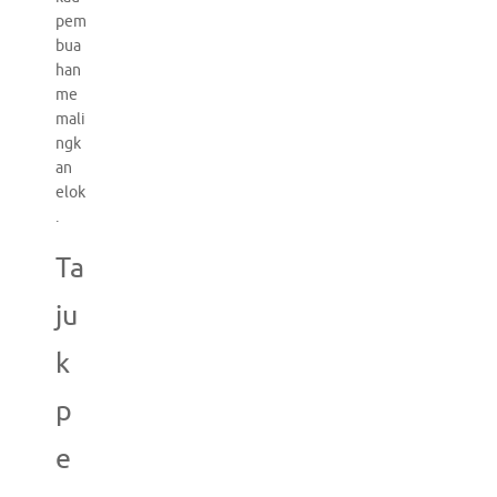
pem
bua
han
me
mali
ngk
an
elok
.
Ta
ju
k
p
e