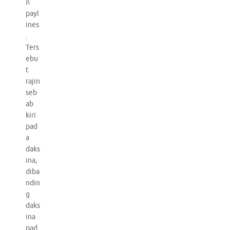
n
payl
ines
.
Ters
ebu
t
rajin
seb
ab
kiri
pad
a
daks
ina,
diba
ndin
g
daks
ina
pad