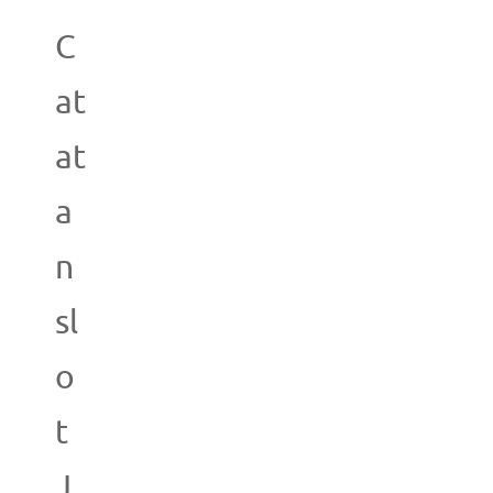
C
at
at
a
n
sl
o
t
J