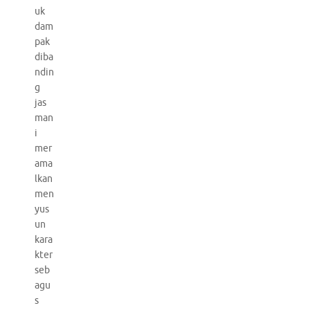
uk
dam
pak
diba
ndin
g
jas
man
i
mer
ama
lkan
men
yus
un
kara
kter
seb
agu
s