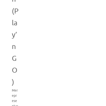
(P
la
y’
n
G
O
)
Mer
epr
ese