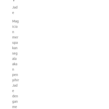
Jad
e
Mag
icia
n
mer
upa
kan
seg
ala
aka
n
pen
yihir
Jad
e
den
gan
me