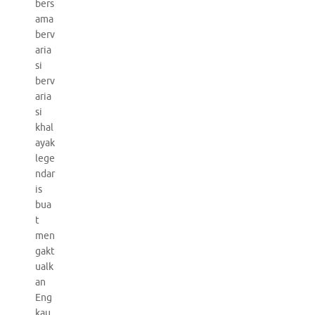
bers
ama
berv
aria
si
berv
aria
si
khal
ayak
lege
ndar
is
bua
t
men
gakt
ualk
an
Eng
kau