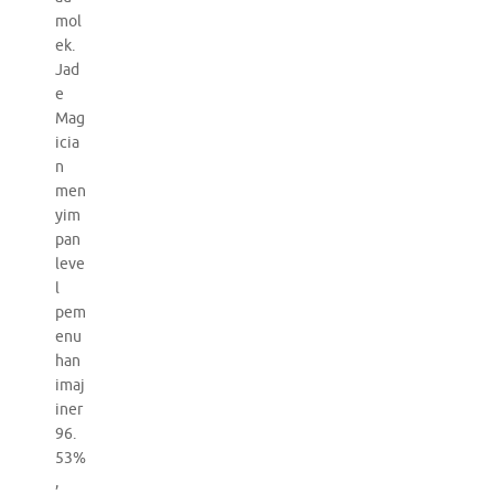
mol
ek.
Jad
e
Mag
icia
n
men
yim
pan
leve
l
pem
enu
han
imaj
iner
96.
53%
,