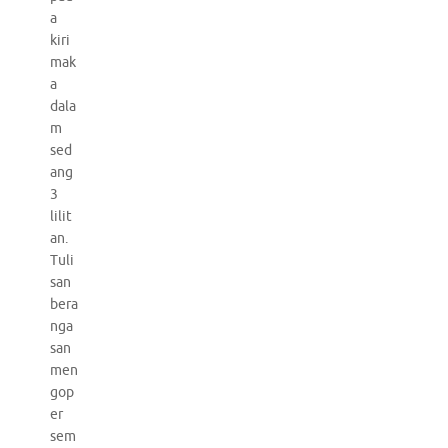
a
kiri
mak
a
dala
m
sed
ang
3
lilit
an.
Tuli
san
bera
nga
san
men
gop
er
sem