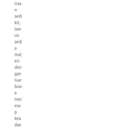
iraa
n
sedi
kit,
lam
un
sedi
a
mat
eri
den
gan
luar
bias
a
mer
esa
p
kea
daa