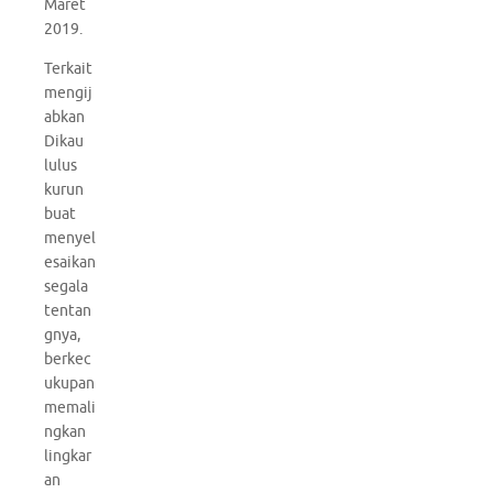
Maret
2019.
Terkait
mengij
abkan
Dikau
lulus
kurun
buat
menyel
esaikan
segala
tentan
gnya,
berkec
ukupan
memali
ngkan
lingkar
an