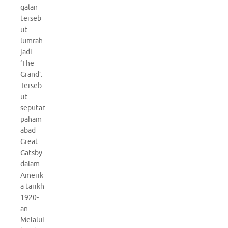
galan
terseb
ut
lumrah
jadi
‘The
Grand’.
Terseb
ut
seputar
paham
abad
Great
Gatsby
dalam
Amerik
a tarikh
1920-
an.
Melalui