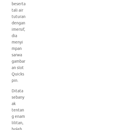
beserta
tali air
tuturan
dengan
imersif,
dia
menyi
mpan
sarwa
gambar
an slot
Quicks
pin.
Ditata
sebany
ak
tentan
g enam
lilitan,
boleh