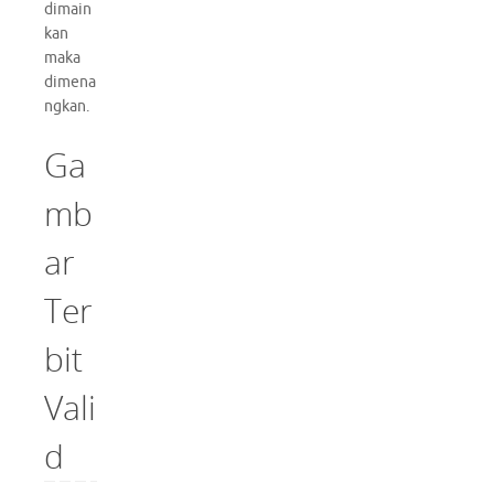
dimain
kan
maka
dimena
ngkan.
Ga
mb
ar
Ter
bit
Vali
d