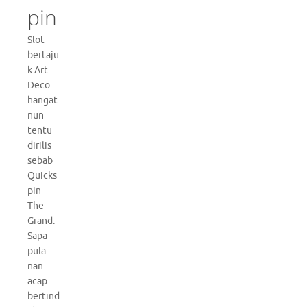
pin
Slot
bertaju
k Art
Deco
hangat
nun
tentu
dirilis
sebab
Quicks
pin –
The
Grand.
Sapa
pula
nan
acap
bertind