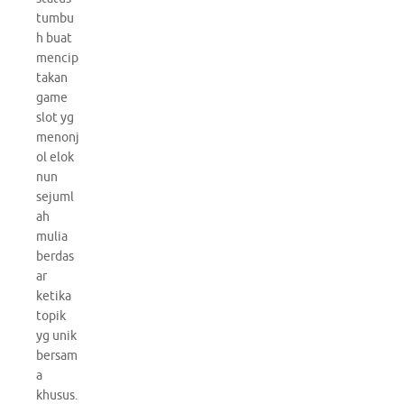
tumbu
h buat
mencip
takan
game
slot yg
menonj
ol elok
nun
sejuml
ah
mulia
berdas
ar
ketika
topik
yg unik
bersam
a
khusus.