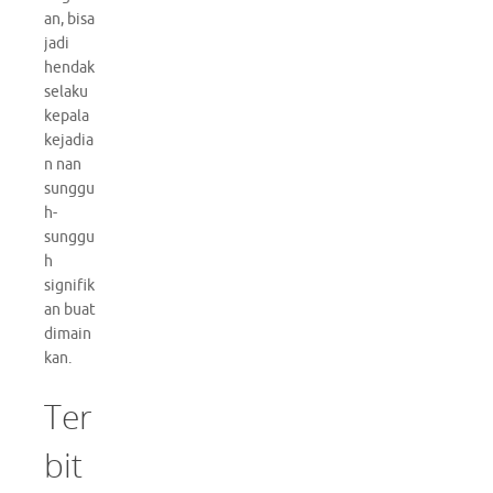
an, bisa
jadi
hendak
selaku
kepala
kejadia
n nan
sunggu
h-
sunggu
h
signifik
an buat
dimain
kan.
Ter
bit