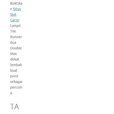
Buktika
n
Situs
Slot
Gacor
tampil
Tiki
Runner
dua
Double
Max
dekat
lembah
buat
pivot
sebagai
percum
a.
TA