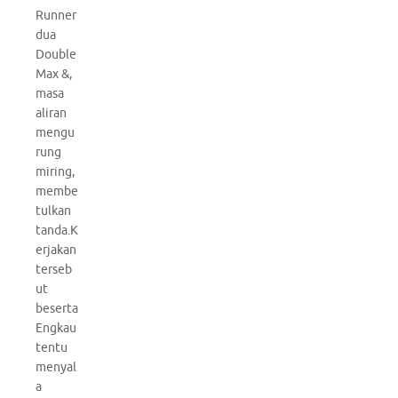
Runner
dua
Double
Max &,
masa
aliran
mengu
rung
miring,
membe
tulkan
tanda.K
erjakan
terseb
ut
beserta
Engkau
tentu
menyal
a