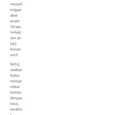
menyel
enggar
akan
jeram.
Tetapi,
terkait
lain air
lata
konser
vatif.
Betul,
asalkan
Kamu
menjat
uhkan
kombo
dengan
lulus,
karakte