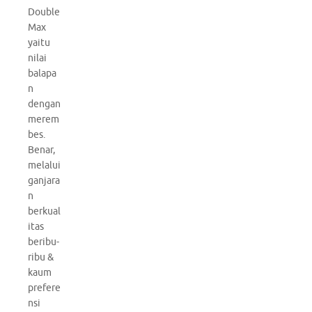
Double
Max
yaitu
nilai
balapa
n
dengan
merem
bes.
Benar,
melalui
ganjara
n
berkual
itas
beribu-
ribu &
kaum
prefere
nsi