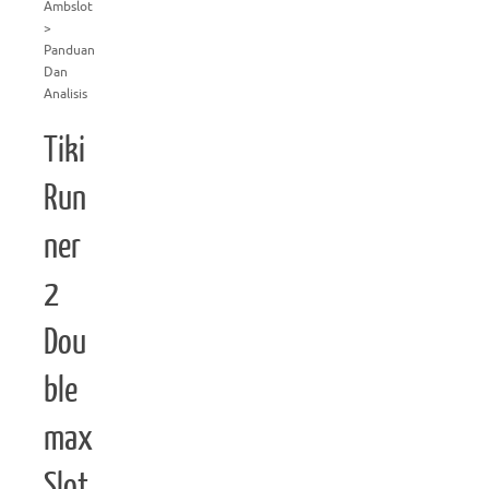
Ambslot
>
Panduan
Dan
Analisis
Tiki
Run
ner
2
Dou
ble
max
Slot