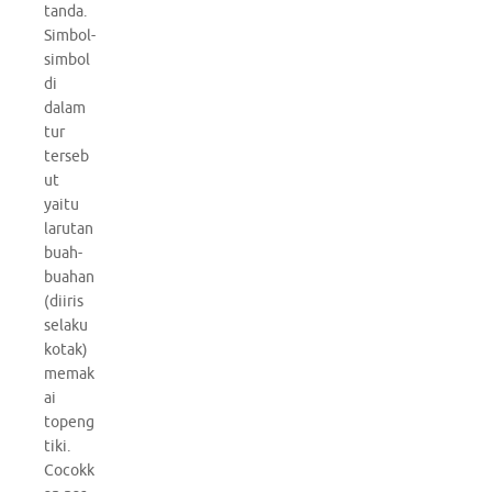
tanda.
Simbol-
simbol
di
dalam
tur
terseb
ut
yaitu
larutan
buah-
buahan
(diiris
selaku
kotak)
memak
ai
topeng
tiki.
Cocokk