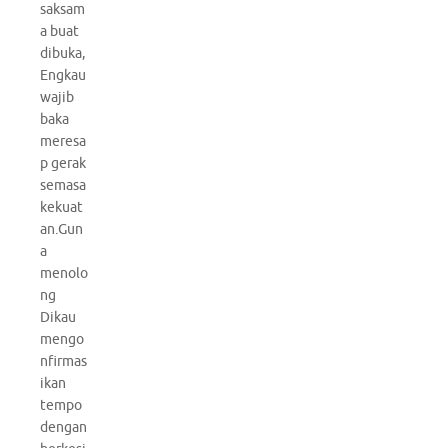
saksam
a buat
dibuka,
Engkau
wajib
baka
meresa
p gerak
semasa
kekuat
an.Gun
a
menolo
ng
Dikau
mengo
nfirmas
ikan
tempo
dengan