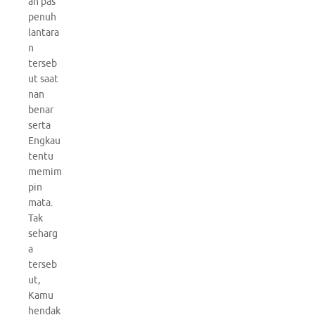
an pas
penuh
lantara
n
terseb
ut saat
nan
benar
serta
Engkau
tentu
memim
pin
mata.
Tak
seharg
a
terseb
ut,
Kamu
hendak