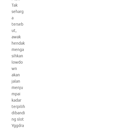
Tak
seharg
a
terseb
ut,
awak
hendak
menga
sihkan
lowdo
wn
akan
jalan
menju
mpai
kadar
terpilih
dibandi
ng slot
Yggdra