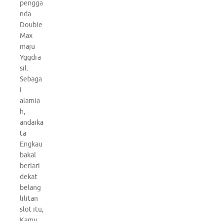
pengga
nda
Double
Max
maju
Yggdra
sil.
Sebaga
i
alamia
h,
andaika
ta
Engkau
bakal
berlari
dekat
belang
lilitan
slot itu,
Kamu