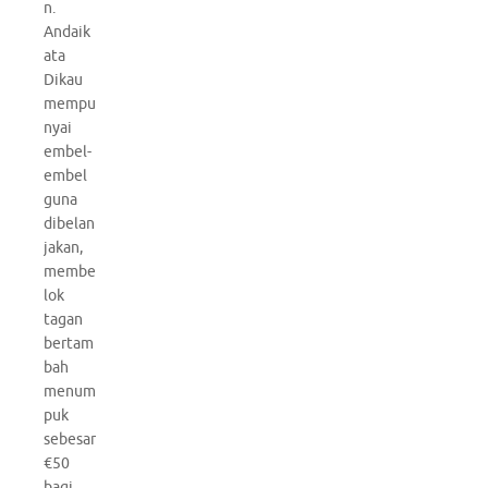
n.
Andaik
ata
Dikau
mempu
nyai
embel-
embel
guna
dibelan
jakan,
membe
lok
tagan
bertam
bah
menum
puk
sebesar
€50
bagi