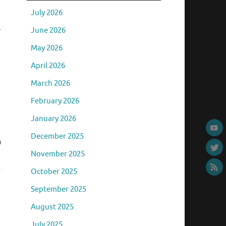
July 2026
.
June 2026
May 2026
April 2026
March 2026
February 2026
January 2026
December 2025
a
November 2025
October 2025
September 2025
August 2025
July 2025