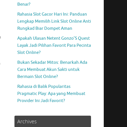
Benar?
Rahasia Slot Gacor Hari Ini: Panduan
Lengkap Memilih Link Slot Online Anti
Rungkad Biar Dompet Aman
u
Apakah Ulasan Netent Gonzo’S Quest
Layak Jadi Pilihan Favorit Para Pecinta
Slot Online?
Bukan Sekadar Mitos: Benarkah Ada
n
Cara Membuat Akun Sakti untuk
Bermain Slot Online?
Rahasia di Balik Popularitas
Pragmatic Play: Apa yang Membuat
Provider Ini Jadi Favorit?
Archives