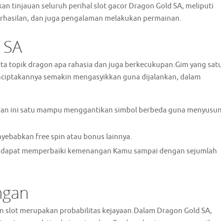
an tinjauan seluruh perihal slot gacor Dragon Gold SA, meliputi
rhasilan, dan juga pengalaman melakukan permainan.
 SA
ta topik dragon apa rahasia dan juga berkecukupan.Gim yang sat
enciptakannya semakin mengasyikkan guna dijalankan, dalam
inan ini satu mampu menggantikan simbol berbeda guna menyusu
yebabkan free spin atau bonus lainnya.
yang dapat memperbaiki kemenangan Kamu sampai dengan sejumlah
ngan
kan slot merupakan probabilitas kejayaan.Dalam Dragon Gold SA,