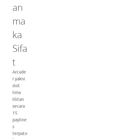
an
ma
ka
Sifa
t
Arcade
r yakni
slot
lima
lilitan
secara
15
payline
s
terpato