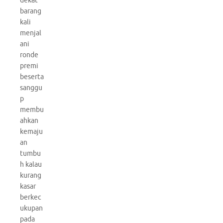
dekat
barang
kali
menjal
ani
ronde
premi
beserta
sanggu
p
membu
ahkan
kemaju
an
tumbu
h kalau
kurang
kasar
berkec
ukupan
pada