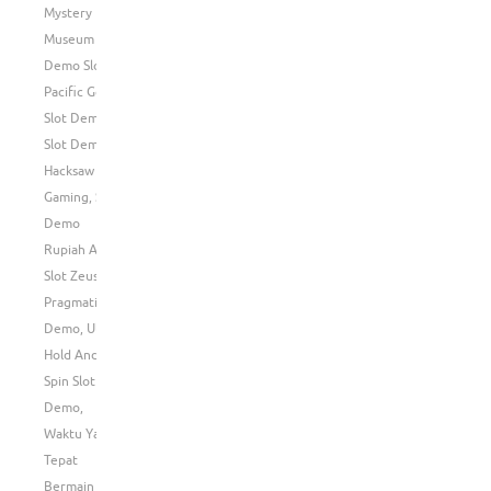
Mystery
Museum
Demo Slot
,
Pacific Gold
Slot Demo
,
Slot Demo
Hacksaw
Gaming
,
Slot
Demo
Rupiah Asli
,
Slot Zeus
Pragmatic
Demo
,
Ultra
Hold And
Spin Slot
Demo
,
Waktu Yang
Tepat
Bermain Slot