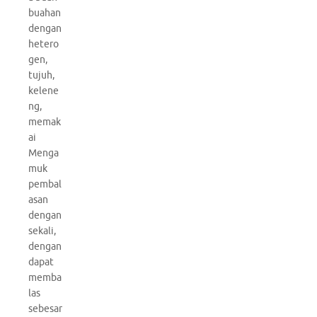
buahan
dengan
hetero
gen,
tujuh,
kelene
ng,
memak
ai
Menga
muk
pembal
asan
dengan
sekali,
dengan
dapat
memba
las
sebesar