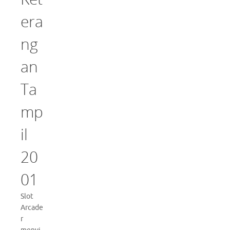
era
ng
an
Ta
mp
il
20
01
Slot
Arcade
r