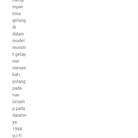
menyi
mpan
lima
gelung
di
dalam
model
monoli
t gelap
nan
menasi
hati
pulang
pada
nan
terseli
p pada
dalamn
ya.
1968
sci-fi