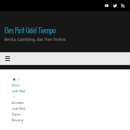
Skip
to
content
Eles Pirit Udel Tiempo
Berita, Gambling, dan Tren Terkini
Home
Situs
Judi Slot
Arcader
Judi Slot
Gacor
Review