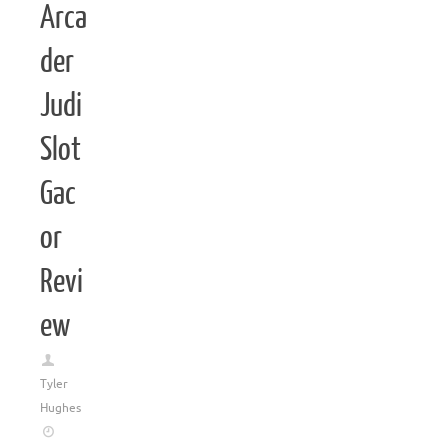
Arca
der
Judi
Slot
Gac
or
Revi
ew
Tyler
Hughes