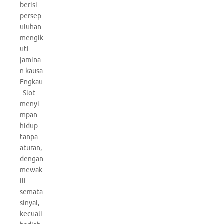
berisi
persep
uluhan
mengik
uti
jamina
n kausa
Engkau
. Slot
menyi
mpan
hidup
tanpa
aturan,
dengan
mewak
ili
semata
sinyal,
kecuali