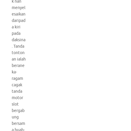
k nan
menyel
esaikan
daripad
a kiri
pada
daksina
. Tanda
tonton
an ialah
berane
ka-
ragam
cagak
tanda
motor
slot
bergab
ung
bersam
a buah-