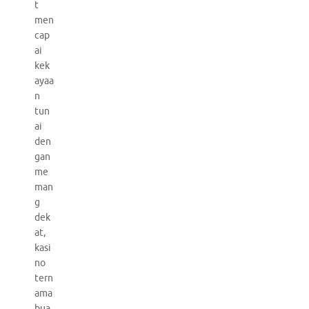
t
men
cap
ai
kek
ayaa
n
tun
ai
den
gan
me
man
g
dek
at,
kasi
no
tern
ama
bua