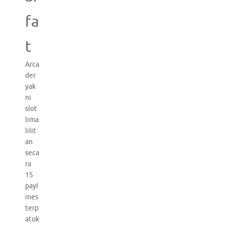
fa
t
Arca
der
yak
ni
slot
lima
lilit
an
seca
ra
15
payl
ines
terp
atok