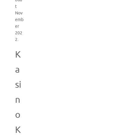
t
Nov
emb
er
202
2.
K
a
si
n
o
K