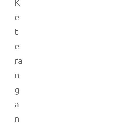
K
e
t
e
ra
n
g
a
n