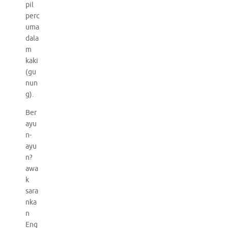
pil
perc
uma
dala
m
kaki
(gu
nun
g).
Ber
ayu
n-
ayu
n?
awa
k
sara
nka
n
Eng