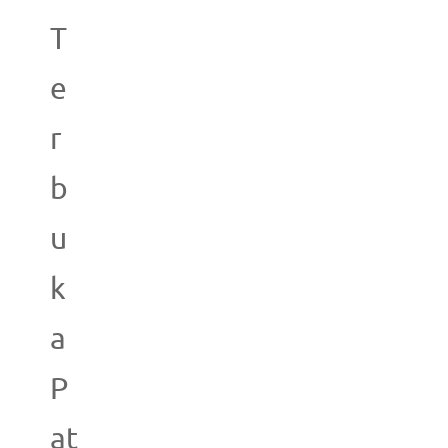
T
e
r
b
u
k
a
P
at