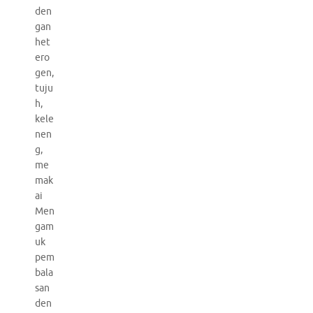
den
gan
het
ero
gen,
tuju
h,
kele
nen
g,
me
mak
ai
Men
gam
uk
pem
bala
san
den