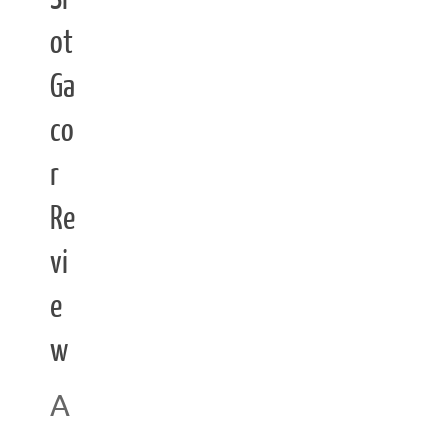
ot
Ga
co
r
Re
vi
e
w
A