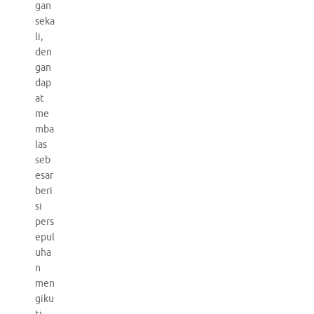
gan
seka
li,
den
gan
dap
at
me
mba
las
seb
esar
beri
si
pers
epul
uha
n
men
giku