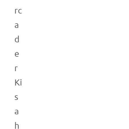
rc
a
d
e
r
Ki
s
a
h