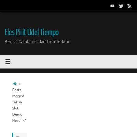
Skip
to
content
Eles Pirit Udel Tiempo
Berita, Gambling, dan Tren Terkini
Home
Posts
tagged
"Akun
Slot
Demo
Heylink"