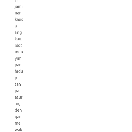
ti
jami
nan
kaus
a
Eng
kau.
Slot
men
yim
pan
hidu
p
tan
pa
atur
an,
den
gan
me
wak