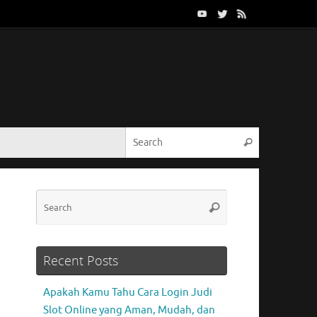
Search for:
Search
Search
Search
for:
Recent Posts
Apakah Kamu Tahu Cara Login Judi
Slot Online yang Aman, Mudah, dan