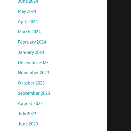
June 2024
May 2024
April 2024
March 2024
February 2024
January 2024
December 2023
November 2023
October 2023
September 2023
August 2023
July 2023
June 2023