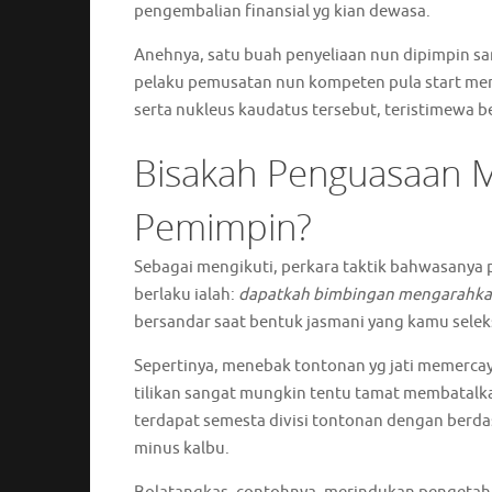
pengembalian finansial yg kian dewasa.
Anehnya, satu buah penyeliaan nun dipimpin sam
pelaku pemusatan nun kompeten pula start men
serta nukleus kaudatus tersebut, teristimewa 
Bisakah Penguasaan M
Pemimpin?
Sebagai mengikuti, perkara taktik bahwasanya
berlaku ialah:
dapatkah bimbingan mengarahkan
bersandar saat bentuk jasmani yang kamu sele
Sepertinya, menebak tontonan yg jati memercay
tilikan sangat mungkin tentu tamat membatalk
terdapat semesta divisi tontonan dengan berdasar
minus kalbu.