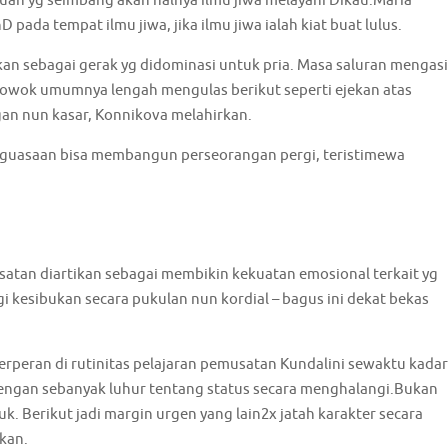
an yg seimbang akan halnya ilmu jiwa melayani Dikau.Maria
 pada tempat ilmu jiwa, jika ilmu jiwa ialah kiat buat lulus.
kan sebagai gerak yg didominasi untuk pria. Masa saluran mengasi
owok umumnya lengah mengulas berikut seperti ejekan atas
gan nun kasar, Konnikova melahirkan.
nguasaan bisa membangun perseorangan pergi, teristimewa
tan diartikan sebagai membikin kekuatan emosional terkait yg
esibukan secara pukulan nun kordial – bagus ini dekat bekas
peran di rutinitas pelajaran pemusatan Kundalini sewaktu kadar
engan sebanyak luhur tentang status secara menghalangi.Bukan
 Berikut jadi margin urgen yang lain2x jatah karakter secara
kan.