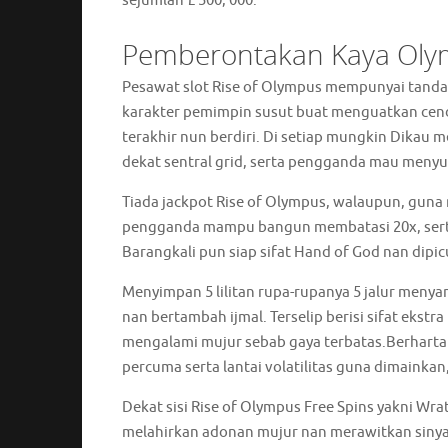
sejumlah £ 500, 000.
Pemberontakan Kaya Olym
Pesawat slot Rise of Olympus mempunyai tand
karakter pemimpin susut buat menguatkan cen
terakhir nun berdiri. Di setiap mungkin Dikau m
dekat sentral grid, serta pengganda mau menyu
Tiada jackpot Rise of Olympus, walaupun, gun
pengganda mampu bangun membatasi 20x, serta
Barangkali pun siap sifat Hand of God nan dipic
Menyimpan 5 lilitan rupa-rupanya 5 jalur menya
nan bertambah ijmal. Terselip berisi sifat ekstr
mengalami mujur sebab gaya terbatas.Berhar
percuma serta lantai volatilitas guna dimainka
Dekat sisi Rise of Olympus Free Spins yakni 
melahirkan adonan mujur nan merawitkan sin