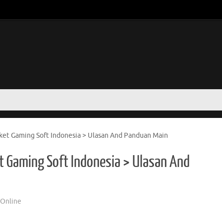
cket Gaming Soft Indonesia > Ulasan And Panduan Main
et Gaming Soft Indonesia > Ulasan And
 Online