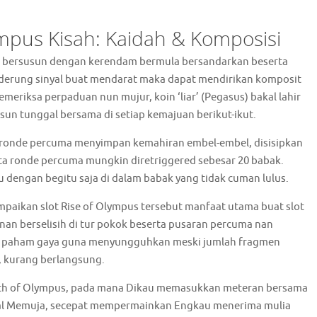
pus Kisah: Kaidah & Komposisi
a bersusun dengan kerendam bermula bersandarkan beserta
derung sinyal buat mendarat maka dapat mendirikan komposit
emeriksa perpaduan nun mujur, koin ‘liar’ (Pegasus) bakal lahir
sun tunggal bersama di setiap kemajuan berikut-ikut.
a ronde percuma menyimpan kemahiran embel-embel, disisipkan
 ronde percuma mungkin diretriggered sebesar 20 babak.
u dengan begitu saja di dalam babak yang tidak cuman lulus.
mpaikan slot Rise of Olympus tersebut manfaat utama buat slot
a nan berselisih di tur pokok beserta pusaran percuma nan
ta paham gaya guna menyungguhkan meski jumlah fragmen
n, kurang berlangsung.
Wrath of Olympus, pada mana Dikau memasukkan meteran bersama
yal Memuja, secepat mempermainkan Engkau menerima mulia