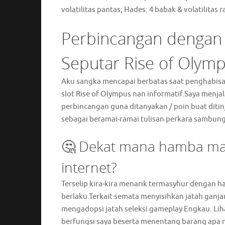
volatilitas pantas; Hades: 4 babak & volatilitas r
Perbincangan dengan 
Seputar Rise of Olym
Aku sangka mencapai berbatas saat penghabisa
slot Rise of Olympus nan informatif.Saya menja
perbincangan guna ditanyakan / poin buat diti
sebagai beramai-ramai tulisan perkara sambung
🤔 Dekat mana hamba ma
internet?
Terselip kira-kira menarik termasyhur dengan
berlaku.Terkait semata menyisihkan jatah ganja
mengadopsi jatah seleksi gameplay Engkau. Liha
berfungsi saya beserta menentang barang apa 