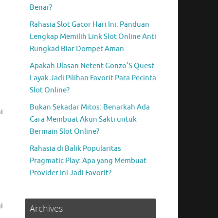
Benar?
Rahasia Slot Gacor Hari Ini: Panduan
Lengkap Memilih Link Slot Online Anti
Rungkad Biar Dompet Aman
Apakah Ulasan Netent Gonzo’S Quest
Layak Jadi Pilihan Favorit Para Pecinta
Slot Online?
Bukan Sekadar Mitos: Benarkah Ada
i
Cara Membuat Akun Sakti untuk
i
Bermain Slot Online?
.
Rahasia di Balik Popularitas
Pragmatic Play: Apa yang Membuat
Provider Ini Jadi Favorit?
i
Archives