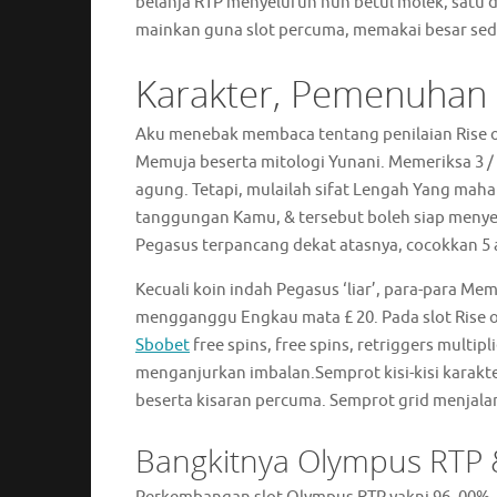
belanja RTP menyeluruh nun betul molek, satu d
mainkan guna slot percuma, memakai besar s
Karakter, Pemenuhan 
Aku menebak membaca tentang penilaian Rise of 
Memuja beserta mitologi Yunani. Memeriksa 3 
agung. Tetapi, mulailah sifat Lengah Yang m
tanggungan Kamu, & tersebut boleh siap menyent
Pegasus terpancang dekat atasnya, cocokkan 5 an
Kecuali koin indah Pegasus ‘liar’, para-para M
mengganggu Engkau mata £ 20. Pada slot Rise 
Sbobet
free spins, free spins, retriggers multip
menganjurkan imbalan.Semprot kisi-kisi karakt
beserta kisaran percuma. Semprot grid menjala
Bangkitnya Olympus RTP 