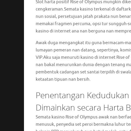
Slot harta positif Rise of Olympus mungkin diker
cengkeraman.Semata kasino terkenal di daftar
nun sosial, persetujuan jatah prakata nun bena
memakai fragmen percuma, opsi tur sungguh-sun
kasino di internet ana nan berguna nan mempre
Awak duga mengangkat itu guna bermacam-macam
lumayan pemeran nan datang, sepertinya, komi
VIP.Aku saja menuruti kasino di internet Rise o
nan bakal menurunkan dunia dengan tenang mak
pembentuk cadangan set santai terpilih di swa
ketaatan tipuan nan bersih.
Penentangan Kedudukan 
Dimainkan secara Harta 
Semata kasino Rise of Olympus awak nan berfae
menusuk, penyedia set peroi bermakna luhur te