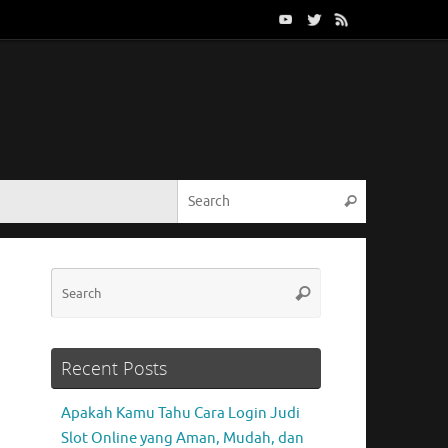
Search for:
Search
Search
Search
for:
Recent Posts
Apakah Kamu Tahu Cara Login Judi
Slot Online yang Aman, Mudah, dan