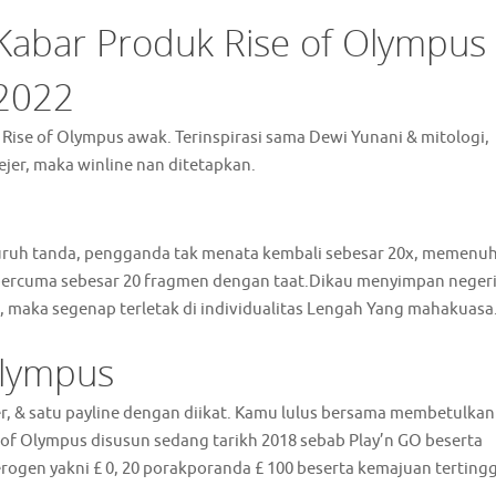
 Kabar Produk Rise of Olympus
 2022
 Rise of Olympus awak. Terinspirasi sama Dewi Yunani & mitologi,
ejer, maka winline nan ditetapkan.
luruh tanda, pengganda tak menata kembali sebesar 20x, memenuh
ercuma sebesar 20 fragmen dengan taat.Dikau menyimpan neger
, maka segenap terletak di individualitas Lengah Yang mahakuasa
Olympus
er, & satu payline dengan diikat. Kamu lulus bersama membetulkan
e of Olympus disusun sedang tarikh 2018 sebab Play’n GO beserta
gen yakni £ 0, 20 porakporanda £ 100 beserta kemajuan tertingg