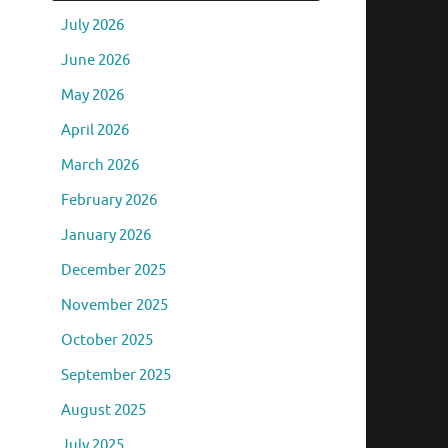
July 2026
June 2026
May 2026
April 2026
March 2026
February 2026
January 2026
December 2025
November 2025
October 2025
September 2025
August 2025
July 2025