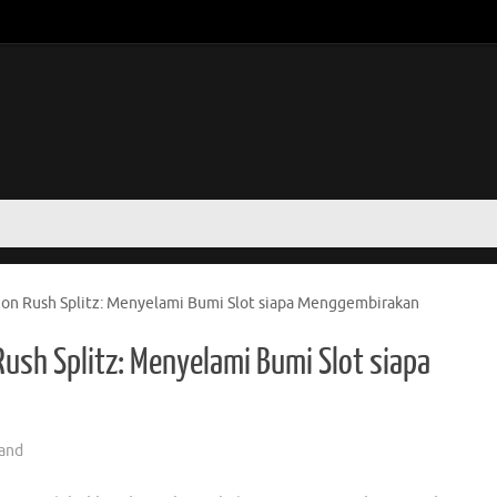
on Rush Splitz: Menyelami Bumi Slot siapa Menggembirakan
ush Splitz: Menyelami Bumi Slot siapa
land