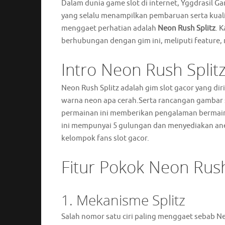
Dalam dunia game slot di internet, Yggdrasil G
yang selalu menampilkan pembaruan serta kuali
menggaet perhatian adalah
Neon Rush Splitz
. 
berhubungan dengan gim ini, meliputi feature
Intro Neon Rush Split
Neon Rush Splitz adalah gim slot gacor yang dir
warna neon apa cerah.Serta rancangan gamba
permainan ini memberikan pengalaman bermai
ini mempunyai 5 gulungan dan menyediakan anek
kelompok fans slot gacor.
Fitur Pokok Neon Rush
1. Mekanisme Splitz
Salah nomor satu ciri paling menggaet sebab Neon