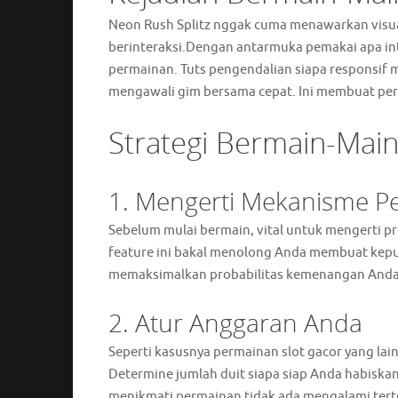
Neon Rush Splitz nggak cuma menawarkan visu
berinteraksi.Dengan antarmuka pemakai apa in
permainan. Tuts pengendalian siapa responsif
mengawali gim bersama cepat. Ini membuat per
Strategi Bermain-Main
1. Mengerti Mekanisme P
Sebelum mulai bermain, vital untuk mengerti pr
feature ini bakal menolong Anda membuat keput
memaksimalkan probabilitas kemenangan Anda
2. Atur Anggaran Anda
Seperti kasusnya permainan slot gacor yang la
Determine jumlah duit siapa siap Anda habiska
menikmati permainan tidak ada mengalami terte