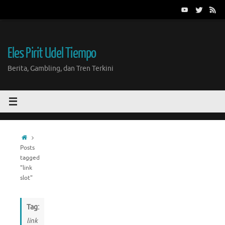
Skip
to
content
Eles Pirit Udel Tiempo
Berita, Gambling, dan Tren Terkini
Home
Posts
tagged
"link
slot"
Tag:
link