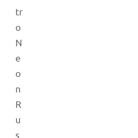
tr
o
N
e
o
n
R
u
s