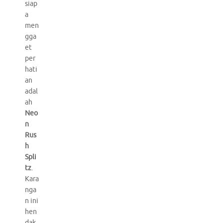
siap
a
men
gga
et
per
hati
an
adal
ah
Neo
n
Rus
h
Spli
tz
.
Kara
nga
n ini
hen
dak