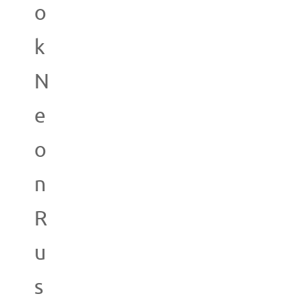
o
k
N
e
o
n
R
u
s