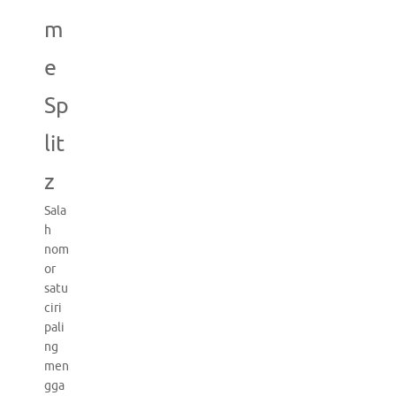
m
e
Sp
lit
z
Sala
h
nom
or
satu
ciri
pali
ng
men
gga