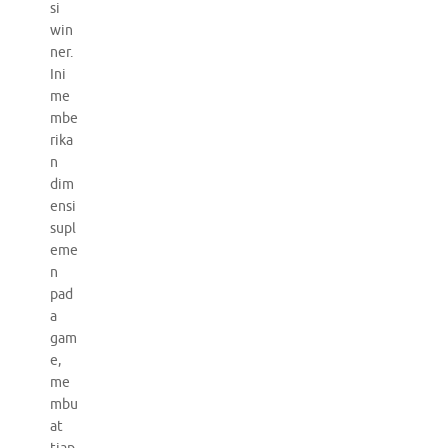
si
win
ner.
Ini
me
mbe
rika
n
dim
ensi
supl
eme
n
pad
a
gam
e,
me
mbu
at