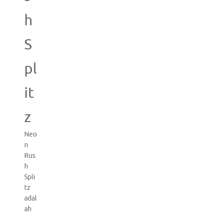
h
S
pl
it
z
Neo
n
Rus
h
Spli
tz
adal
ah